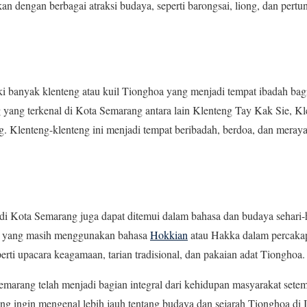
an dengan berbagai atraksi budaya, seperti barongsai, liong, dan pertu
i banyak klenteng atau kuil Tionghoa yang menjadi tempat ibadah ba
 yang terkenal di Kota Semarang antara lain Klenteng Tay Kak Sie, K
 Klenteng-klenteng ini menjadi tempat beribadah, berdoa, dan meray
i Kota Semarang juga dapat ditemui dalam bahasa dan budaya sehari
g yang masih menggunakan bahasa
Hokkian
atau Hakka dalam percakap
erti upacara keagamaan, tarian tradisional, dan pakaian adat Tionghoa.
arang telah menjadi bagian integral dari kehidupan masyarakat setem
ang ingin mengenal lebih jauh tentang budaya dan sejarah Tionghoa di 