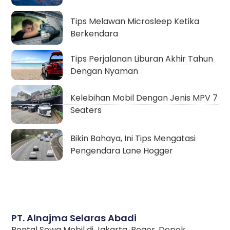
Tips Melawan Microsleep Ketika
Berkendara
Tips Perjalanan Liburan Akhir Tahun
Dengan Nyaman
Kelebihan Mobil Dengan Jenis MPV 7
Seaters
Bikin Bahaya, Ini Tips Mengatasi
Pengendara Lane Hogger
PT. Alnajma Selaras Abadi
Rental Sewa Mobil di Jakarta, Bogor, Depok,