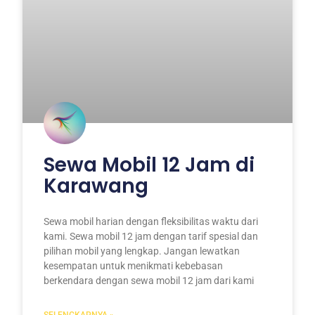
Sewa Mobil 12 Jam di
Karawang
Sewa mobil harian dengan fleksibilitas waktu dari
kami. Sewa mobil 12 jam dengan tarif spesial dan
pilihan mobil yang lengkap. Jangan lewatkan
kesempatan untuk menikmati kebebasan
berkendara dengan sewa mobil 12 jam dari kami
SELENGKAPNYA »