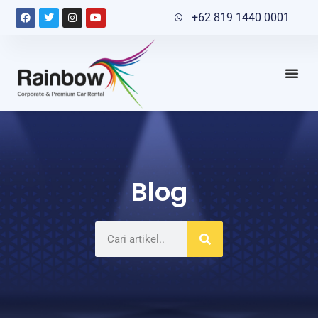
+62 819 1440 0001
Blog