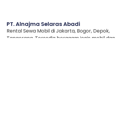
PT. Alnajma Selaras Abadi
Rental Sewa Mobil di Jakarta, Bogor, Depok,
Tangerang. Tersedia beragam jenis mobil dan
layanan. Harga sewa bersahabat dan dukungan
layanan 24 Jam.
Rainbow Corner, Jl. Raya Setu Kav 10A, Setu,
Cipayung, Jakarta Timur 13880
+62 8191 4400 001
info@rainbowrentcar.com