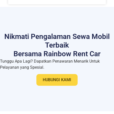
Nikmati Pengalaman Sewa Mobil
Terbaik
Bersama Rainbow Rent Car
Tunggu Apa Lagi? Dapatkan Penawaran Menarik Untuk
Pelayanan yang Spesial.
HUBUNGI KAMI