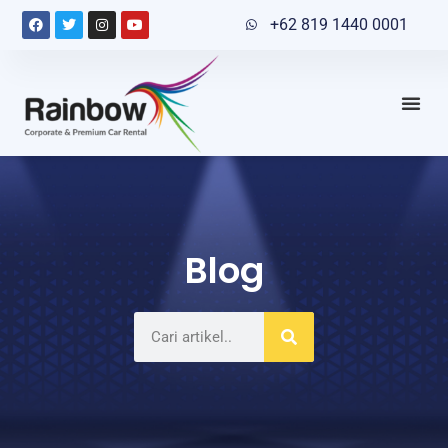
+62 819 1440 0001
Blog