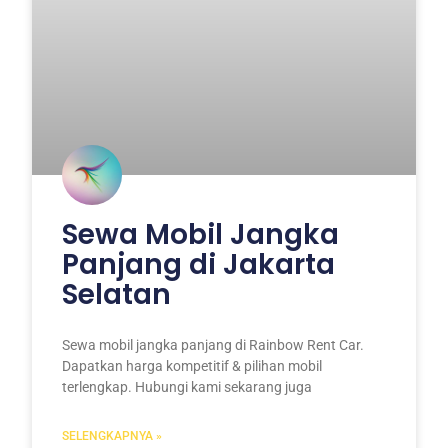
Sewa Mobil Jangka
Panjang di Jakarta
Selatan
Sewa mobil jangka panjang di Rainbow Rent Car.
Dapatkan harga kompetitif & pilihan mobil
terlengkap. Hubungi kami sekarang juga
SELENGKAPNYA »