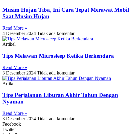
Musim Hujan Tiba, Ini Cara Tepat Merawat Mobil
Saat Musim Hujan
Read More »
4 Desember 2024
Tidak ada komentar
Artikel
Tips Melawan Microsleep Ketika Berkendara
Read More »
3 Desember 2024
Tidak ada komentar
Artikel
Tips Perjalanan Liburan Akhir Tahun Dengan
Nyaman
Read More »
3 Desember 2024
Tidak ada komentar
Facebook
Twitter