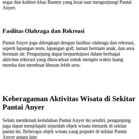
segar dan kuliner khas Banten yang lezat saat mengunjungi Pantai
Anyer.
Fasilitas Olahraga dan Rekreasi
Pantai Anyer juga dilengkapi dengan fasilitas olahraga dan rekreasi,
seperti lapangan tenis, lapangan golf, taman bermain anak, dan area
bermain air. Pengunjung dapat berpartisipasi dalam berbagai
aktivitas rekreasi yang ditawarkan untuk mengisi waktu luang
mereka dan membuat liburan lebih seru.
Keberagaman Aktivitas Wisata di Sekitar
Pantai Anyer
Selain menikmati keindahan Pantai Anyer itu sendiri, pengunjung
juga dapat menjelajahi sejumlah objek wisata menarik di sekitar
pantai ini. Beberapa objek wisata yang populer di sekitar Pantai
Anyer antara lain: