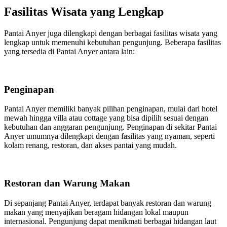
Fasilitas Wisata yang Lengkap
Pantai Anyer juga dilengkapi dengan berbagai fasilitas wisata yang
lengkap untuk memenuhi kebutuhan pengunjung. Beberapa fasilitas
yang tersedia di Pantai Anyer antara lain:
Penginapan
Pantai Anyer memiliki banyak pilihan penginapan, mulai dari hotel
mewah hingga villa atau cottage yang bisa dipilih sesuai dengan
kebutuhan dan anggaran pengunjung. Penginapan di sekitar Pantai
Anyer umumnya dilengkapi dengan fasilitas yang nyaman, seperti
kolam renang, restoran, dan akses pantai yang mudah.
Restoran dan Warung Makan
Di sepanjang Pantai Anyer, terdapat banyak restoran dan warung
makan yang menyajikan beragam hidangan lokal maupun
internasional. Pengunjung dapat menikmati berbagai hidangan laut