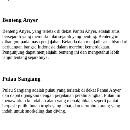
Benteng Anyer
Benteng Anyer, yang terletak di dekat Pantai Anyer, adalah situs
bersejarah yang memiliki nilai sejarah yang penting. Benteng ini
dibangun pada masa penjajahan Belanda dan menjadi saksi bisu dari
perjuangan bangsa Indonesia dalam merebut kemerdekaan.
Pengunjung dapat menjelajahi benteng ini dan mengetahui lebih
lanjut tentang sejarahnya.
Pulau Sangiang
Pulau Sangiang adalah pulau yang terletak di dekat Pantai Anyer
dan dapat dijangkau dengan perjalanan perahu singkat. Pulau ini
menawarkan keindahan alam yang menakjubkan, seperti pantai
berpasir putih, hutan tropis yang lebat, dan terumbu karang yang
indah untuk snorkeling dan diving.