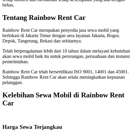
bebas.
Tentang Rainbow Rent Car
Rainbow Rent Car merupakan penyedia jasa sewa mobil yang
berlokasi di Jakarta Timur dengan area layanan Jakarta, Bogor,
Depok, Tangerang, Bekasi dan sekitarnya.
Telah berpengalaman lebih dari 10 tahun dalam melayani kebutuhan
akan sewa mobil baik itu untuk perorangan, perusahaan dan instansi
pemerintahan.
Rainbow Rent Car telah bersertifikasi ISO 9001, 14001 dan 45001.
Sehingga Rainbow Rent Car akan selalu meningkatkan kepuasan
pelanggan.
Kelebihan Sewa Mobil di Rainbow Rent
Car
Harga Sewa Terjangkau