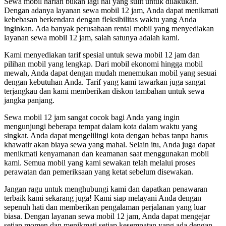
Sewa mobil harian bukan lagi hal yang sulit untuk dilakukan.
Dengan adanya layanan sewa mobil 12 jam, Anda dapat menikmati
kebebasan berkendara dengan fleksibilitas waktu yang Anda
inginkan. Ada banyak perusahaan rental mobil yang menyediakan
layanan sewa mobil 12 jam, salah satunya adalah kami.
Kami menyediakan tarif spesial untuk sewa mobil 12 jam dan
pilihan mobil yang lengkap. Dari mobil ekonomi hingga mobil
mewah, Anda dapat dengan mudah menemukan mobil yang sesuai
dengan kebutuhan Anda. Tarif yang kami tawarkan juga sangat
terjangkau dan kami memberikan diskon tambahan untuk sewa
jangka panjang.
Sewa mobil 12 jam sangat cocok bagi Anda yang ingin
mengunjungi beberapa tempat dalam kota dalam waktu yang
singkat. Anda dapat mengelilingi kota dengan bebas tanpa harus
khawatir akan biaya sewa yang mahal. Selain itu, Anda juga dapat
menikmati kenyamanan dan keamanan saat menggunakan mobil
kami. Semua mobil yang kami sewakan telah melalui proses
perawatan dan pemeriksaan yang ketat sebelum disewakan.
Jangan ragu untuk menghubungi kami dan dapatkan penawaran
terbaik kami sekarang juga! Kami siap melayani Anda dengan
sepenuh hati dan memberikan pengalaman perjalanan yang luar
biasa. Dengan layanan sewa mobil 12 jam, Anda dapat mengejar
setiap momen dan menikmati setiap kesempatan yang ada dengan