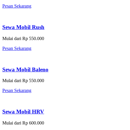
Pesan Sekarang
Sewa Mobil Rush
Mulai dari Rp 550.000
Pesan Sekarang
Sewa Mobil Baleno
Mulai dari Rp 550.000
Pesan Sekarang
Sewa Mobil HRV
Mulai dari Rp 600.000