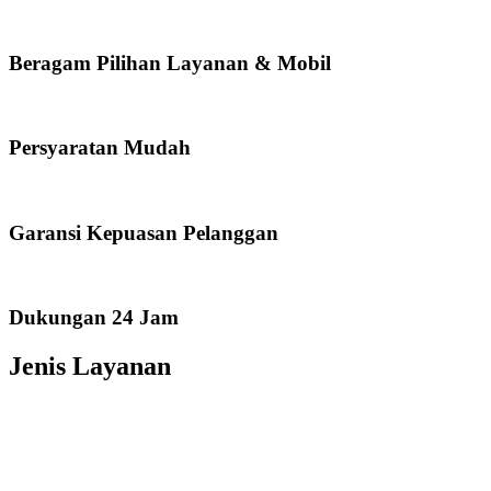
Beragam Pilihan Layanan & Mobil
Persyaratan Mudah
Garansi Kepuasan Pelanggan
Dukungan 24 Jam
Jenis Layanan