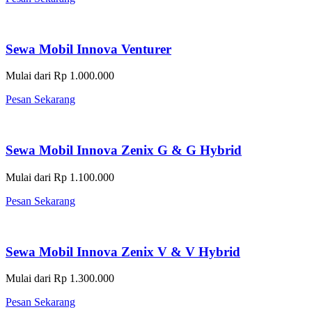
Sewa Mobil Innova Venturer
Mulai dari Rp 1.000.000
Pesan Sekarang
Sewa Mobil Innova Zenix G & G Hybrid
Mulai dari Rp 1.100.000
Pesan Sekarang
Sewa Mobil Innova Zenix V & V Hybrid
Mulai dari Rp 1.300.000
Pesan Sekarang