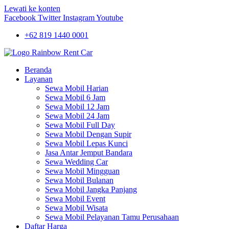
Lewati ke konten
Facebook
Twitter
Instagram
Youtube
+62 819 1440 0001
Beranda
Layanan
Sewa Mobil Harian
Sewa Mobil 6 Jam
Sewa Mobil 12 Jam
Sewa Mobil 24 Jam
Sewa Mobil Full Day
Sewa Mobil Dengan Supir
Sewa Mobil Lepas Kunci
Jasa Antar Jemput Bandara
Sewa Wedding Car
Sewa Mobil Mingguan
Sewa Mobil Bulanan
Sewa Mobil Jangka Panjang
Sewa Mobil Event
Sewa Mobil Wisata
Sewa Mobil Pelayanan Tamu Perusahaan
Daftar Harga