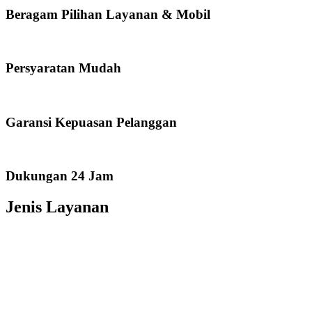
Beragam Pilihan Layanan & Mobil
Persyaratan Mudah
Garansi Kepuasan Pelanggan
Dukungan 24 Jam
Jenis Layanan