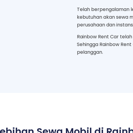
Telah berpengalaman le
kebutuhan akan sewa mo
perusahaan dan instans
Rainbow Rent Car telah b
Sehingga Rainbow Rent
pelanggan.
lebihan Sewa Mobil di Rain