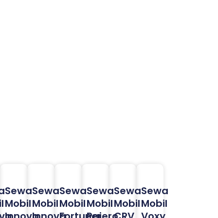
a
Sewa
Sewa
Sewa
Sewa
Sewa
Sewa
l
Mobil
Mobil
Mobil
Mobil
Mobil
Mobil
ova
Innova
Innova
Fortuner
Pajero
CRV
Voxy