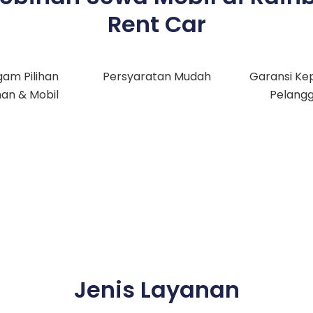
Rent Car
am Pilihan
Persyaratan Mudah
Garansi Ke
an & Mobil
Pelang
Jenis Layanan