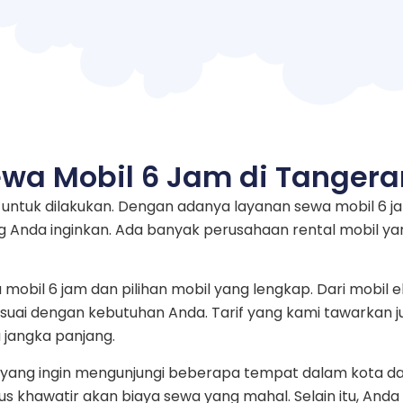
wa Mobil 6 Jam di Tanger
lit untuk dilakukan. Dengan adanya layanan sewa mobil 6
ng Anda inginkan. Ada banyak perusahaan rental mobil 
a mobil 6 jam dan pilihan mobil yang lengkap. Dari mobi
i dengan kebutuhan Anda. Tarif yang kami tawarkan ju
jangka panjang.
 yang ingin mengunjungi beberapa tempat dalam kota da
us khawatir akan biaya sewa yang mahal. Selain itu, An