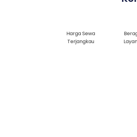
Harga Sewa
Berag
Terjangkau
Layan