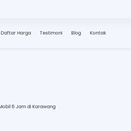
Daftar Harga
Testimoni
Blog
Kontak