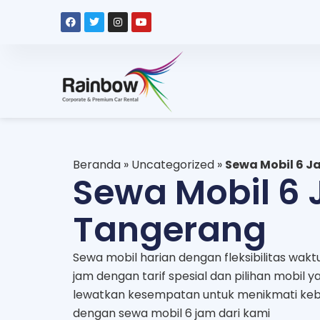
Beranda
»
Uncategorized
»
Sewa Mobil 6 J
Sewa Mobil 6 
Tangerang
Sewa mobil harian dengan fleksibilitas wakt
jam dengan tarif spesial dan pilihan mobil 
lewatkan kesempatan untuk menikmati ke
dengan sewa mobil 6 jam dari kami