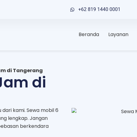
+62 819 1440 0001
Beranda
Layanan
am di Tangerang
Jam di
u dari kami. Sewa mobil 6
yang lengkap. Jangan
bebasan berkendara