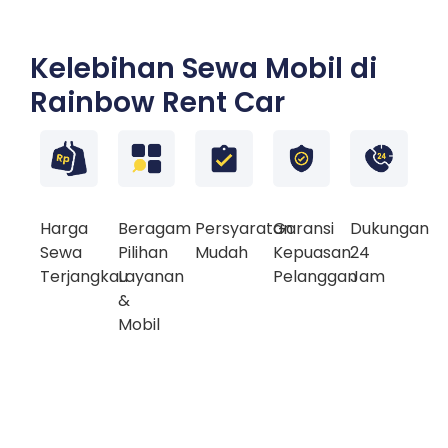
Kelebihan Sewa Mobil di
Rainbow Rent Car
Harga
Beragam
Persyaratan
Garansi
Dukungan
Sewa
Pilihan
Mudah
Kepuasan
24
Terjangkau
Layanan
Pelanggan
Jam
&
Mobil