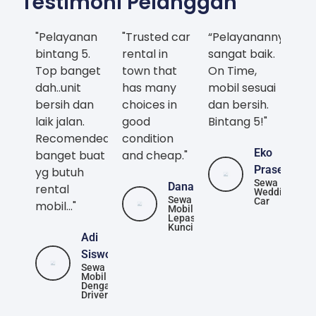
Testimoni Pelanggan
"Pelayanan
"Trusted car
“Pelayanannya
bintang 5.
rental in
sangat baik.
Top banget
town that
On Time,
dah..unit
has many
mobil sesuai
bersih dan
choices in
dan bersih.
laik jalan.
good
Bintang 5!"
Recomended
condition
Eko
banget buat
and cheap."
Prasetya
yg butuh
Sewa
Danang
rental
Wedding
Sewa
Car
mobil..."
Mobil
Lepas
Kunci
Adi
Siswoyo
Sewa
Mobil
Dengan
Driver