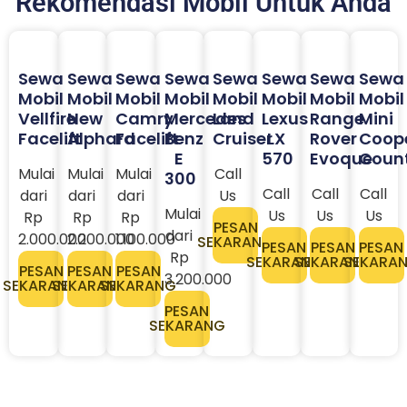
Rekomendasi Mobil Untuk Anda
Sewa
Sewa
Sewa
Sewa
Sewa
Sewa
Sewa
Sewa
Mobil
Mobil
Mobil
Mobil
Mobil
Mobil
Mobil
Mobil
Vellfire
New
Camry
Mercedes
Land
Lexus
Range
Mini
Facelift
Alphard
Facelift
Benz
Cruiser
LX
Rover
Coop
E
570
Evoque
Coun
Mulai
Mulai
Mulai
Call
300
Call
Call
Call
dari
dari
dari
Us
Mulai
Us
Us
Us
Rp
Rp
Rp
PESAN
dari
2.000.000
2.200.000
1.100.000
SEKARANG
PESAN
PESAN
PESAN
Rp
SEKARANG
SEKARANG
SEKARA
PESAN
PESAN
PESAN
3.200.000​
SEKARANG
SEKARANG
SEKARANG
PESAN
SEKARANG