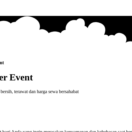
nt
er Event
ersih, terawat dan harga sewa bersahabat
 bagi Anda yang ingin merasakan kenyamanan dan kebebasan saat bepe