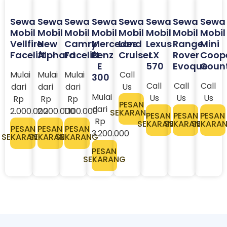
Sewa
Sewa
Sewa
Sewa
Sewa
Sewa
Sewa
Sewa
Mobil
Mobil
Mobil
Mobil
Mobil
Mobil
Mobil
Mobil
Vellfire
New
Camry
Mercedes
Land
Lexus
Range
Mini
Facelift
Alphard
Facelift
Benz
Cruiser
LX
Rover
Coop
E
570
Evoque
Coun
Mulai
Mulai
Mulai
Call
300
Call
Call
Call
dari
dari
dari
Us
Mulai
Us
Us
Us
Rp
Rp
Rp
PESAN
dari
2.000.000
2.200.000
1.100.000
SEKARANG
PESAN
PESAN
PESAN
Rp
SEKARANG
SEKARANG
SEKARA
PESAN
PESAN
PESAN
3.200.000​
SEKARANG
SEKARANG
SEKARANG
PESAN
SEKARANG