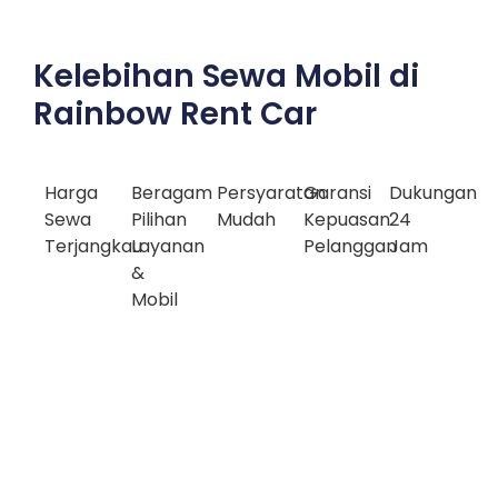
Kelebihan Sewa Mobil di
Rainbow Rent Car
Harga
Beragam
Persyaratan
Garansi
Dukungan
Sewa
Pilihan
Mudah
Kepuasan
24
Terjangkau
Layanan
Pelanggan
Jam
&
Mobil