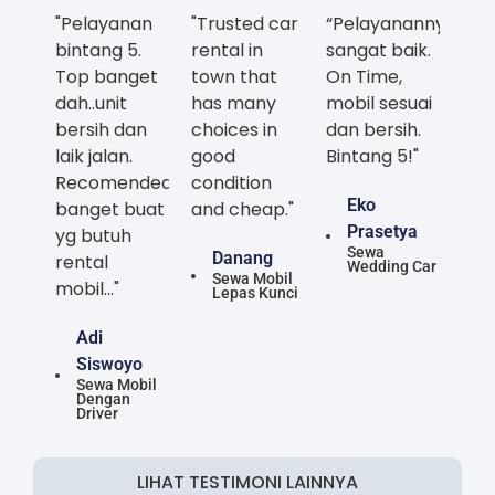
"Pelayanan
"Trusted car
“Pelayanannya
bintang 5.
rental in
sangat baik.
Top banget
town that
On Time,
dah..unit
has many
mobil sesuai
bersih dan
choices in
dan bersih.
laik jalan.
good
Bintang 5!"
Recomended
condition
Eko
banget buat
and cheap."
Prasetya
yg butuh
Sewa
Danang
rental
Wedding Car
Sewa Mobil
mobil..."
Lepas Kunci
Adi
Siswoyo
Sewa Mobil
Dengan
Driver
LIHAT TESTIMONI LAINNYA