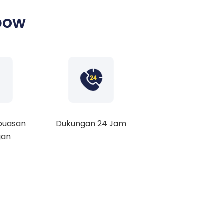
bow
puasan
Dukungan 24 Jam
gan