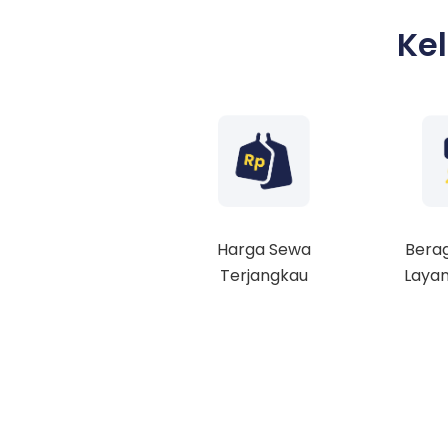
Ke
Harga Sewa
Berag
Terjangkau
Layan