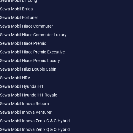
Sewa Mobil Elf Long
Sewa Mobil Ertiga
Sewa Mobil Fortuner
Sewa Mobil Hiace Commuter
Sewa Mobil Hiace Commuter Luxury
Sewa Mobil Hiace Premio
Sewa Mobil Hiace Premio Executive
Sewa Mobil Hiace Premio Luxury
Sewa Mobil Hilux Double Cabin
Sewa Mobil HRV
Sewa Mobil Hyundai H1
Sewa Mobil Hyundai H1 Royale
Sewa Mobil Innova Reborn
Sewa Mobil Innova Venturer
Sewa Mobil Innova Zenix G & G Hybrid
Sewa Mobil Innova Zenix Q & Q Hybrid