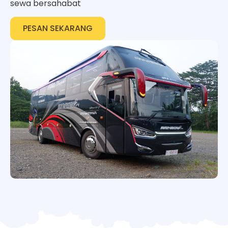
sewa bersahabat
PESAN SEKARANG