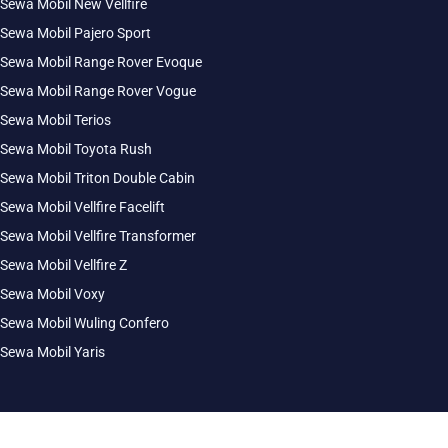
Sewa Mobil New Vellfire
Sewa Mobil Pajero Sport
Sewa Mobil Range Rover Evoque
Sewa Mobil Range Rover Vogue
Sewa Mobil Terios
Sewa Mobil Toyota Rush
Sewa Mobil Triton Double Cabin
Sewa Mobil Vellfire Facelift
Sewa Mobil Vellfire Transformer
Sewa Mobil Vellfire Z
Sewa Mobil Voxy
Sewa Mobil Wuling Confero
Sewa Mobil Yaris