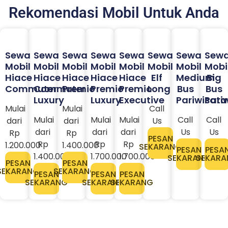
Rekomendasi Mobil Untuk Anda
Sewa
Sewa
Sewa
Sewa
Sewa
Sewa
Sewa
Sew
Mobil
Mobil
Mobil
Mobil
Mobil
Mobil
Mobil
Mobi
Hiace
Hiace
Hiace
Hiace
Hiace
Elf
Medium
Big
Commuter
Commuter
Premio
Premio
Premio
Long
Bus
Bus
Luxury
Luxury
Executive
Pariwisata
Pari
Mulai
Mulai
Call
Mulai
Mulai
Mulai
Call
Call
dari
dari
Us
dari
dari
dari
Us
Us
Rp
Rp
PESAN
Rp
Rp
Rp
1.200.000
1.400.000
SEKARANG
PESAN
PESA
1.400.000
1.700.000
1.700.000
SEKARANG
SEKARA
PESAN
PESAN
SEKARANG
SEKARANG
PESAN
PESAN
PESAN
SEKARANG
SEKARANG
SEKARANG