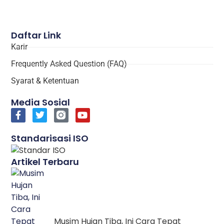
Daftar Link
Karir
Frequently Asked Question (FAQ)
Syarat & Ketentuan
Media Sosial
Standarisasi ISO
Artikel Terbaru
Musim Hujan Tiba, Ini Cara Tepat