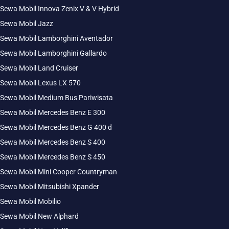
Sewa Mobil Innova Zenix V & V Hybrid
Sewa Mobil Jazz
Sewa Mobil Lamborghini Aventador
Sewa Mobil Lamborghini Gallardo
Sewa Mobil Land Cruiser
Sewa Mobil Lexus LX 570
Sewa Mobil Medium Bus Pariwisata
Sewa Mobil Mercedes Benz E 300
Sewa Mobil Mercedes Benz G 400 d
Sewa Mobil Mercedes Benz S 400
Sewa Mobil Mercedes Benz S 450
Sewa Mobil Mini Cooper Countryman
Sewa Mobil Mitsubishi Xpander
Sewa Mobil Mobilio
Sewa Mobil New Alphard