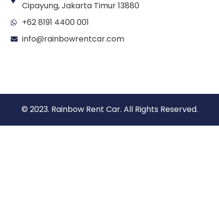
Cipayung, Jakarta Timur 13880
+62 8191 4400 001
info@rainbowrentcar.com
© 2023. Rainbow Rent Car. All Rights Reserved.