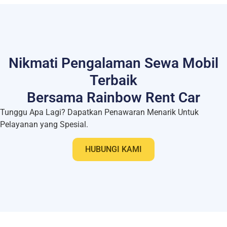
Nikmati Pengalaman Sewa Mobil
Terbaik
Bersama Rainbow Rent Car
Tunggu Apa Lagi? Dapatkan Penawaran Menarik Untuk
Pelayanan yang Spesial.
HUBUNGI KAMI