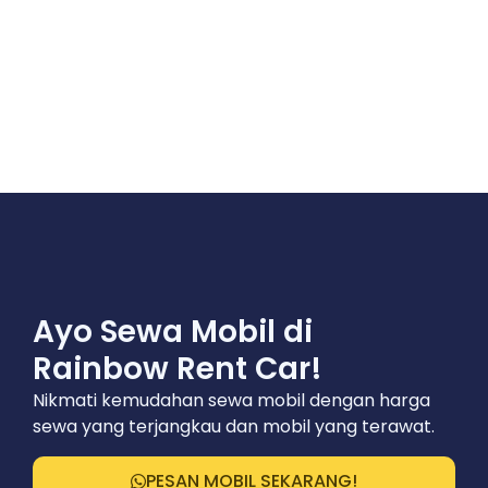
Ayo Sewa Mobil di
Rainbow Rent Car!
Nikmati kemudahan sewa mobil dengan harga
sewa yang terjangkau dan mobil yang terawat.
PESAN MOBIL SEKARANG!