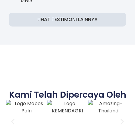
Driver
LIHAT TESTIMONI LAINNYA
Kami Telah Dipercaya Oleh