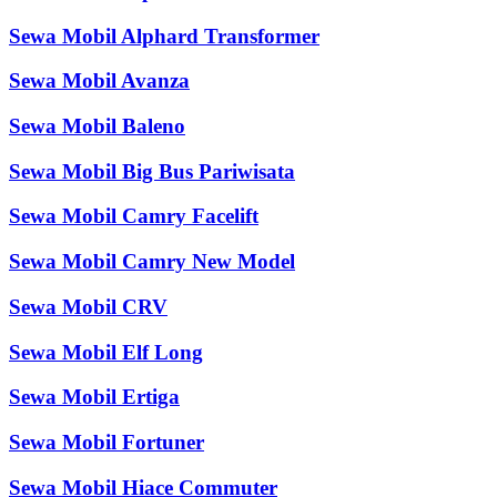
Sewa Mobil Alphard Transformer
Sewa Mobil Avanza
Sewa Mobil Baleno
Sewa Mobil Big Bus Pariwisata
Sewa Mobil Camry Facelift
Sewa Mobil Camry New Model
Sewa Mobil CRV
Sewa Mobil Elf Long
Sewa Mobil Ertiga
Sewa Mobil Fortuner
Sewa Mobil Hiace Commuter