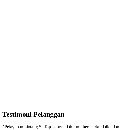
Testimoni Pelanggan
"Pelayanan bintang 5. Top banget dah..unit bersih dan laik jalan.