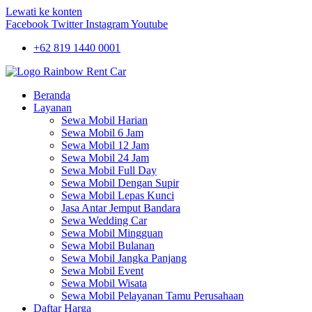
Lewati ke konten
Facebook
Twitter
Instagram
Youtube
+62 819 1440 0001
Beranda
Layanan
Sewa Mobil Harian
Sewa Mobil 6 Jam
Sewa Mobil 12 Jam
Sewa Mobil 24 Jam
Sewa Mobil Full Day
Sewa Mobil Dengan Supir
Sewa Mobil Lepas Kunci
Jasa Antar Jemput Bandara
Sewa Wedding Car
Sewa Mobil Mingguan
Sewa Mobil Bulanan
Sewa Mobil Jangka Panjang
Sewa Mobil Event
Sewa Mobil Wisata
Sewa Mobil Pelayanan Tamu Perusahaan
Daftar Harga