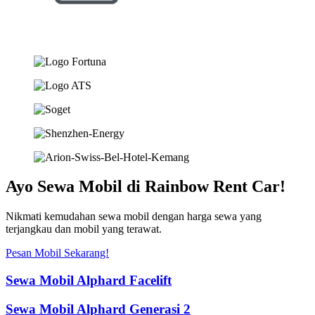
Ayo Sewa Mobil di Rainbow Rent Car!
Nikmati kemudahan sewa mobil dengan harga sewa yang
terjangkau dan mobil yang terawat.
Pesan Mobil Sekarang!
Sewa Mobil Alphard Facelift
Sewa Mobil Alphard Generasi 2