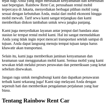
tepat bagi Anda yang ingin merasakan kenyamanan dan kebebasan
saat bepergian. Rainbow Rent Car, perusahaan rental mobil
terpercaya di Jakarta, menyediakan berbagai pilihan mobil yang
sesuai dengan kebutuhan Anda, mulai dari mobil ekonomi hingga
mobil mewah. Tarif sewa kami sangat terjangkau dan kami
memberikan diskon tambahan untuk sewa jangka panjang.
Kami juga menyediakan layanan antar jemput dari bandara atau
stasiun ke tempat rental mobil kami. Hal ini sangat memudahkan
Anda yang tidak ingin repot mencari transportasi setelah sampai di
tujuan. Anda dapat langsung menuju tempat tujuan tanpa harus
khawatir akan transportasi.
Selain itu, kami juga memberikan jaminan kenyamanan dan
keamanan saat menggunakan mobil kami. Semua mobil yang kami
sewakan telah melalui proses perawatan dan pemeriksaan yang ketat
sebelum disewakan.
Jangan ragu untuk menghubungi kami dan dapatkan penawaran
terbaik kami sekarang juga! Kami siap melayani Anda dengan
sepenuh hati dan memberikan pengalaman perjalanan yang luar
biasa.
Tentang Rainbow Rent Car