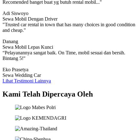
Recomended banget buat yg butuh rental mobil..."
Adi Siswoyo
Sewa Mobil Dengan Driver
"Trusted car rental in town that has many choices in good condition
and cheap."
Danang
Sewa Mobil Lepas Kunci
“Pelayanannya sangat baik. On Time, mobil sesuai dan bersih.
Bintang 5!"
Eko Prasetya
Sewa Wedding Car
Lihat Testimoni Lainnya
Kami Telah Dipercaya Oleh