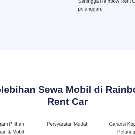
Sehingga Rainbow Rent C
pelanggan.
lebihan Sewa Mobil di Rain
Rent Car
gam Pilihan
Persyaratan Mudah
Garansi Ke
an & Mobil
Pelang