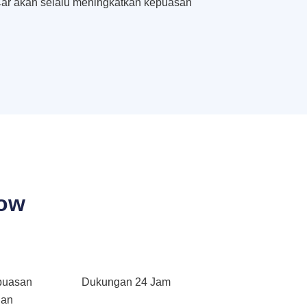
ar akan selalu meningkatkan kepuasan
bow
puasan
Dukungan 24 Jam
gan