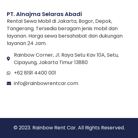
PT. Alnajma Selaras Abadi
Rental Sewa Mobil di Jakarta, Bogor, Depok,
Tangerang. Tersedia beragam jenis mobil dan
layanan. Harga sewa bersahabat dan dukungan
layanan 24 Jam.
Rainbow Corner, Jl. Raya Setu Kav 10A, Setu,
Cipayung, Jakarta Timur 13880
+62 8191 4400 001
info@rainbowrentcar.com
© 2023. Rainbow Rent Car. All Rights Reserved.