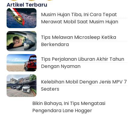
Artikel Terbaru
Musim Hujan Tiba, Ini Cara Tepat
Merawat Mobil Saat Musim Hujan
Tips Melawan Microsleep Ketika
Berkendara
Tips Perjalanan Liburan Akhir Tahun
Dengan Nyaman
Kelebihan Mobil Dengan Jenis MPV 7
Seaters
Bikin Bahaya, Ini Tips Mengatasi
Pengendara Lane Hogger