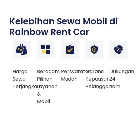
Kelebihan Sewa Mobil di
Rainbow Rent Car
Harga
Beragam
Persyaratan
Garansi
Dukungan
Sewa
Pilihan
Mudah
Kepuasan
24
Terjangkau
Layanan
Pelanggan
Jam
&
Mobil