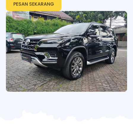
PESAN SEKARANG