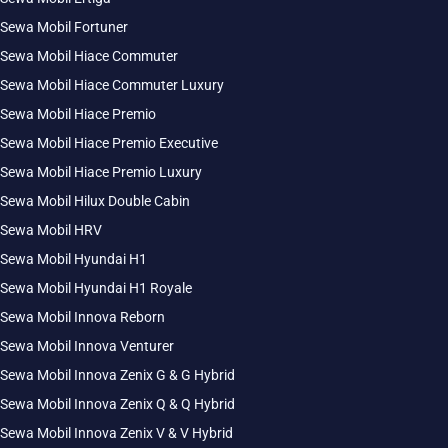
Sewa Mobil Fortuner
Sewa Mobil Hiace Commuter
Sewa Mobil Hiace Commuter Luxury
Sewa Mobil Hiace Premio
Sewa Mobil Hiace Premio Executive
Sewa Mobil Hiace Premio Luxury
Sewa Mobil Hilux Double Cabin
Sewa Mobil HRV
Sewa Mobil Hyundai H1
Sewa Mobil Hyundai H1 Royale
Sewa Mobil Innova Reborn
Sewa Mobil Innova Venturer
Sewa Mobil Innova Zenix G & G Hybrid
Sewa Mobil Innova Zenix Q & Q Hybrid
Sewa Mobil Innova Zenix V & V Hybrid