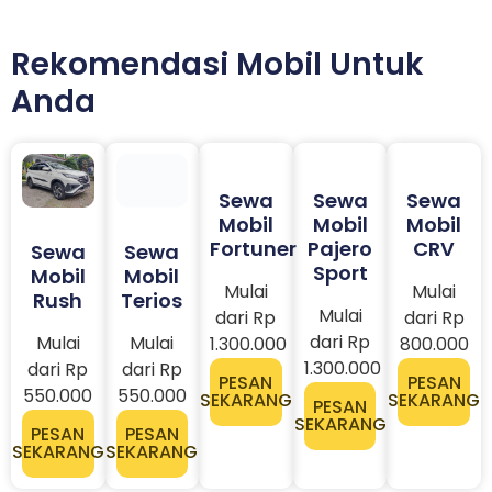
Rekomendasi Mobil Untuk
Anda
Sewa
Sewa
Sewa
Mobil
Mobil
Mobil
Fortuner
Pajero
CRV
Sewa
Sewa
Sport
Mobil
Mobil
Mulai
Mulai
Rush
Terios
Mulai
dari Rp
dari Rp
dari Rp
Mulai
Mulai
1.300.000
800.000
1.300.000
dari Rp
dari Rp
PESAN
PESAN
550.000
550.000
SEKARANG
SEKARANG
PESAN
SEKARANG
PESAN
PESAN
SEKARANG
SEKARANG