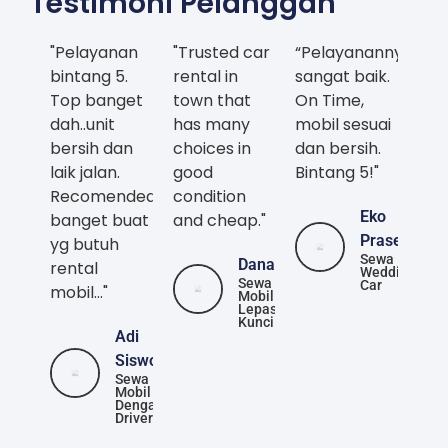
Testimoni Pelanggan
"Pelayanan
"Trusted car
“Pelayanannya
bintang 5.
rental in
sangat baik.
Top banget
town that
On Time,
dah..unit
has many
mobil sesuai
bersih dan
choices in
dan bersih.
laik jalan.
good
Bintang 5!"
Recomended
condition
Eko
banget buat
and cheap."
Prasetya
yg butuh
Sewa
Danang
rental
Wedding
Sewa
Car
mobil..."
Mobil
Lepas
Kunci
Adi
Siswoyo
Sewa
Mobil
Dengan
Driver