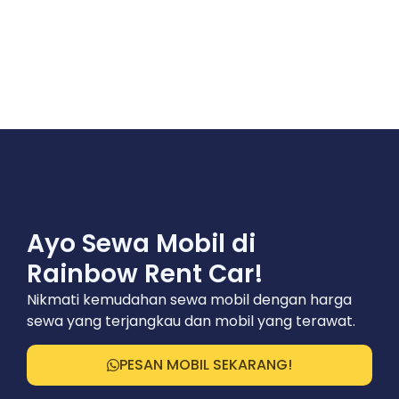
Ayo Sewa Mobil di
Rainbow Rent Car!
Nikmati kemudahan sewa mobil dengan harga
sewa yang terjangkau dan mobil yang terawat.
PESAN MOBIL SEKARANG!