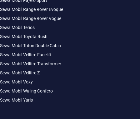
Sewa Mobil Pajero Sport
Sewa Mobil Range Rover Evoque
Sewa Mobil Range Rover Vogue
Sewa Mobil Terios
Sewa Mobil Toyota Rush
Sewa Mobil Triton Double Cabin
Sewa Mobil Vellfire Facelift
Sewa Mobil Vellfire Transformer
Sewa Mobil Vellfire Z
Sewa Mobil Voxy
Sewa Mobil Wuling Confero
Sewa Mobil Yaris