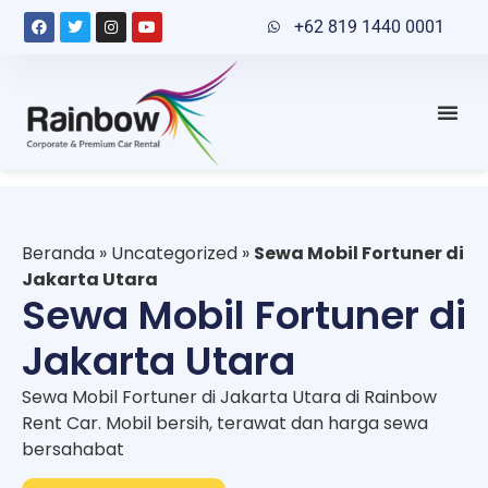
+62 819 1440 0001
Beranda
»
Uncategorized
»
Sewa Mobil Fortuner di
Jakarta Utara
Sewa Mobil Fortuner di
Jakarta Utara
Sewa Mobil Fortuner di Jakarta Utara di Rainbow
Rent Car. Mobil bersih, terawat dan harga sewa
bersahabat