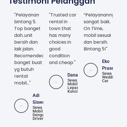
Testimoni Pelanggan
"Pelayanan
"Trusted car
“Pelayanannya
bintang 5.
rental in
sangat baik.
Top banget
town that
On Time,
dah..unit
has many
mobil sesuai
bersih dan
choices in
dan bersih.
laik jalan.
good
Bintang 5!"
Recomended
condition
Eko
banget buat
and cheap."
Prasetya
yg butuh
Sewa
Danang
rental
Wedding
Sewa
Car
mobil..."
Mobil
Lepas
Kunci
Adi
Siswoyo
Sewa
Mobil
Dengan
Driver