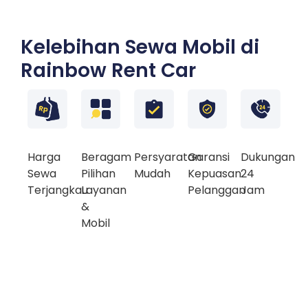
Kelebihan Sewa Mobil di
Rainbow Rent Car
Harga
Beragam
Persyaratan
Garansi
Dukungan
Sewa
Pilihan
Mudah
Kepuasan
24
Terjangkau
Layanan
Pelanggan
Jam
&
Mobil