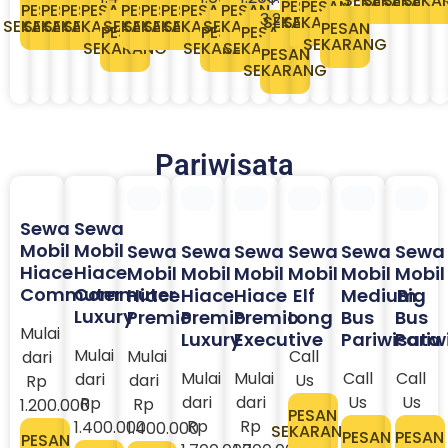
SEKARANG
SEKARANG
SEKARA
SEKA
PESAN
PESAN
PESAN
PESAN
PESAN
PESAN
PESAN
PESAN
PESAN
PESAN
PESAN
3.200.000​
SEKARANG
SEKARANG
SEKARANG
SEKARANG
SEKARANG
SEKARANG
SEKARANG
SEKARANG
SEKARANG
SEKARANG
SEKARANG
PESAN
PESAN
PESAN
PESAN
SEKARANG
SEKARANG
SEKARANG
SEKARANG
PESAN
SEKARANG
Pariwisata
Sewa
Sewa
Sewa
Sewa
Sewa
Sewa
Sewa
Sewa
Mobil
Mobil
Mobil
Mobil
Mobil
Mobil
Mobil
Mobil
Hiace
Hiace
Hiace
Hiace
Hiace
Elf
Medium
Big
Commuter
Commuter
Premio
Premio
Premio
Long
Bus
Bus
Luxury
Luxury
Executive
Pariwisata
Pariw
Mulai
Mulai
Call
Mulai
Mulai
Mulai
Call
Call
dari
dari
Us
dari
dari
dari
Us
Us
Rp
Rp
PESAN
Rp
Rp
Rp
1.200.000
1.400.000
SEKARANG
PESAN
PESAN
1.400.000
1.700.000
1.700.000
SEKARANG
SEKARA
PESAN
PESAN