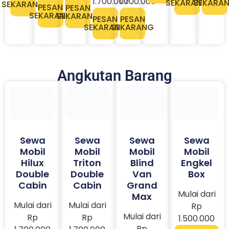
SEKARANG
SEKARANG
PESAN
PESAN
PESAN
SEKARANG
SEKARANG
SEKARANG
Angkutan Barang
Sewa
Sewa
Sewa
Sewa
Mobil
Mobil
Mobil
Mobil
Hilux
Triton
Blind
Engkel
Double
Double
Van
Box
Cabin
Cabin
Grand
Mulai dari
Max
Mulai dari
Mulai dari
Rp
Mulai dari
Rp
Rp
1.500.000
Rp
1.700.000
1.700.000
PESAN
400.000
SEKARANG
PESAN
PESAN
SEKARANG
SEKARANG
PESAN
SEKARANG