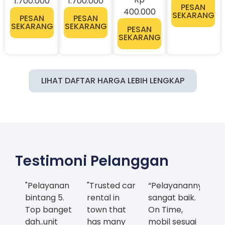
LIHAT DAFTAR HARGA LEBIH LENGKAP
Testimoni Pelanggan
"Pelayanan
"Trusted car
“Pelayanannya
bintang 5.
rental in
sangat baik.
Top banget
town that
On Time,
dah..unit
has many
mobil sesuai
bersih dan
choices in
dan bersih.
laik jalan.
good
Bintang 5!"
Recomended
condition
Eko