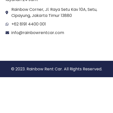
Bikin Bahaya, Ini Tips Mengatasi
Pengendara Lane Hogger
PT. Alnajma Selaras Abadi
Rental Sewa Mobil di Jakarta, Bogor, Depok,
Tangerang. Tersedia beragam jenis mobil dan
layanan. Harga sewa bersahabat dan dukungan
layanan 24 Jam.
Rainbow Corner, Jl. Raya Setu Kav 10A, Setu,
Cipayung, Jakarta Timur 13880
+62 8191 4400 001
info@rainbowrentcar.com