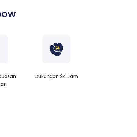
bow
puasan
Dukungan 24 Jam
gan