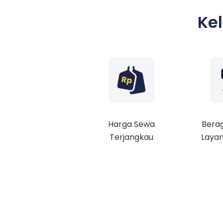
Ke
Harga Sewa
Berag
Terjangkau
Layan