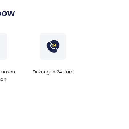
bow
puasan
Dukungan 24 Jam
gan