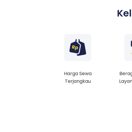
Ke
Harga Sewa
Berag
Terjangkau
Layan