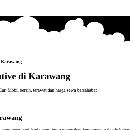
i Karawang
tive di Karawang
r. Mobil bersih, terawat dan harga sewa bersahabat
arawang
yang tepat bagi Anda yang ingin merasakan kenyamanan dan kebebasan