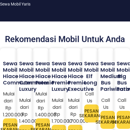
Sewa Mobil Yaris
Rekomendasi Mobil Untuk Anda
Sewa
Sewa
Sewa
Sewa
Sewa
Sewa
Sewa
Sew
Mobil
Mobil
Mobil
Mobil
Mobil
Mobil
Mobil
Mobi
Hiace
Hiace
Hiace
Hiace
Hiace
Elf
Medium
Big
Commuter
Commuter
Premio
Premio
Premio
Long
Bus
Bus
Luxury
Luxury
Executive
Pariwisata
Pari
Mulai
Mulai
Call
Mulai
Mulai
Mulai
Call
Call
dari
dari
Us
dari
dari
dari
Us
Us
Rp
Rp
PESAN
Rp
Rp
Rp
1.200.000
1.400.000
SEKARANG
PESAN
PESA
1.400.000
1.700.000
1.700.000
SEKARANG
SEKARA
PESAN
PESAN
SEKARANG
SEKARANG