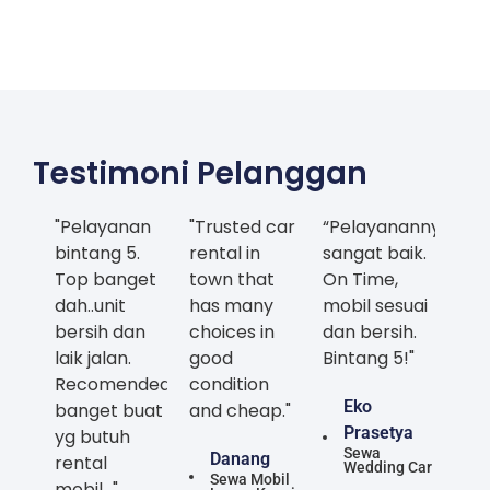
Testimoni Pelanggan
"Pelayanan
"Trusted car
“Pelayanannya
bintang 5.
rental in
sangat baik.
Top banget
town that
On Time,
dah..unit
has many
mobil sesuai
bersih dan
choices in
dan bersih.
laik jalan.
good
Bintang 5!"
Recomended
condition
Eko
banget buat
and cheap."
Prasetya
yg butuh
Sewa
Danang
rental
Wedding Car
Sewa Mobil
mobil..."