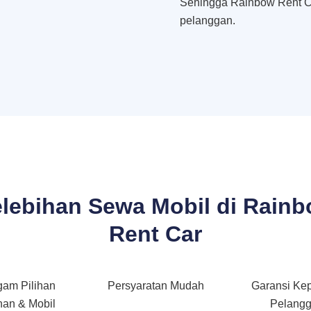
Sehingga Rainbow Rent C
pelanggan.
lebihan Sewa Mobil di Rain
Rent Car
gam Pilihan
Persyaratan Mudah
Garansi Ke
an & Mobil
Pelang