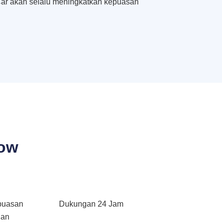
ar akan selalu meningkatkan kepuasan
bow
puasan
Dukungan 24 Jam
gan