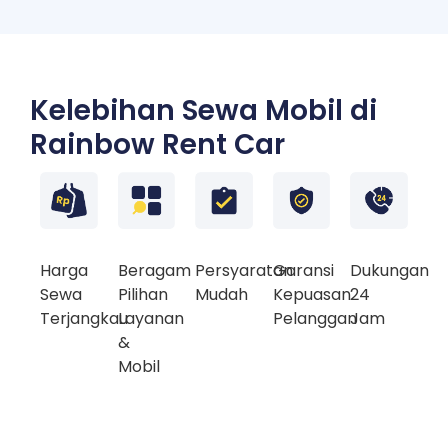
Kelebihan Sewa Mobil di
Rainbow Rent Car
Harga
Beragam
Persyaratan
Garansi
Dukungan
Sewa
Pilihan
Mudah
Kepuasan
24
Terjangkau
Layanan
Pelanggan
Jam
&
Mobil