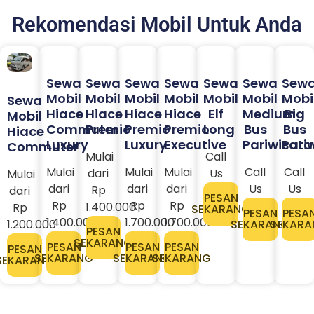
Rekomendasi Mobil Untuk Anda
Sewa
Sewa
Sewa
Sewa
Sewa
Sewa
Sew
Mobil
Mobil
Mobil
Mobil
Mobil
Mobil
Mobi
Sewa
Hiace
Hiace
Hiace
Hiace
Elf
Medium
Big
Mobil
Commuter
Premio
Premio
Premio
Long
Bus
Bus
Hiace
Luxury
Luxury
Executive
Pariwisata
Pari
Commuter
Mulai
Call
Mulai
Mulai
Mulai
Call
Call
dari
Us
Mulai
dari
dari
dari
Us
Us
Rp
dari
PESAN
Rp
Rp
Rp
1.400.000
Rp
SEKARANG
PESAN
PESA
1.400.000
1.700.000
1.700.000
1.200.000
SEKARANG
SEKARA
PESAN
SEKARANG
PESAN
PESAN
PESAN
PESAN
SEKARANG
SEKARANG
SEKARANG
SEKARANG