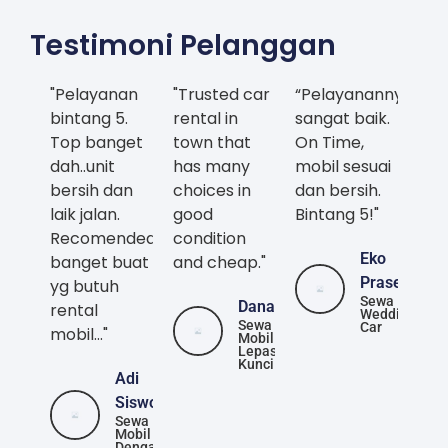
Testimoni Pelanggan
"Pelayanan
"Trusted car
“Pelayanannya
bintang 5.
rental in
sangat baik.
Top banget
town that
On Time,
dah..unit
has many
mobil sesuai
bersih dan
choices in
dan bersih.
laik jalan.
good
Bintang 5!"
Recomended
condition
Eko
banget buat
and cheap."
Prasetya
yg butuh
Sewa
Danang
rental
Wedding
Sewa
Car
mobil..."
Mobil
Lepas
Kunci
Adi
Siswoyo
Sewa
Mobil
Dengan