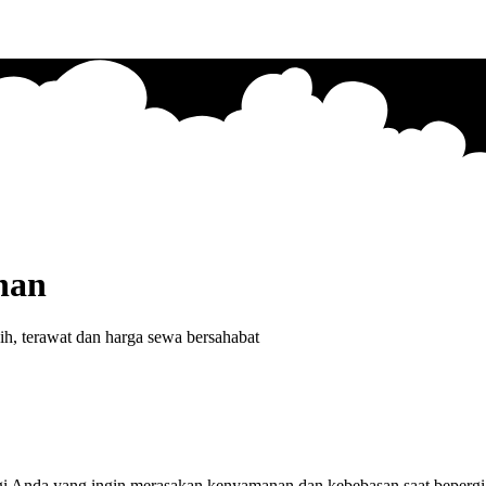
nan
h, terawat dan harga sewa bersahabat
 Anda yang ingin merasakan kenyamanan dan kebebasan saat bepergian.