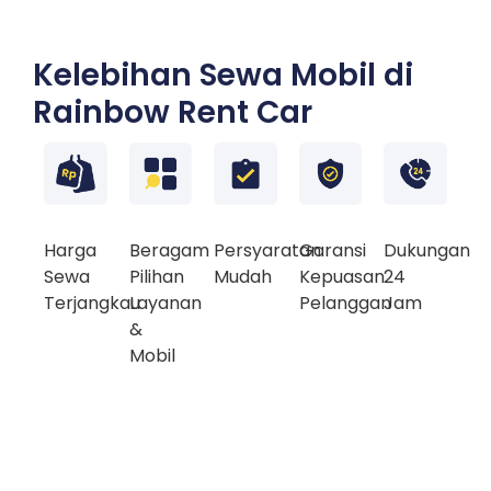
Kelebihan Sewa Mobil di
Rainbow Rent Car
Harga
Beragam
Persyaratan
Garansi
Dukungan
Sewa
Pilihan
Mudah
Kepuasan
24
Terjangkau
Layanan
Pelanggan
Jam
&
Mobil