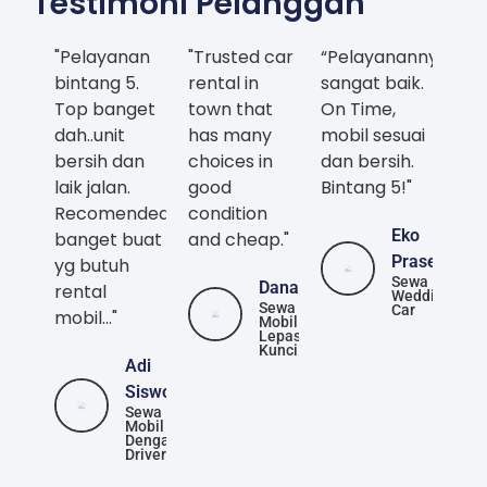
Testimoni Pelanggan
"Pelayanan
"Trusted car
“Pelayanannya
bintang 5.
rental in
sangat baik.
Top banget
town that
On Time,
dah..unit
has many
mobil sesuai
bersih dan
choices in
dan bersih.
laik jalan.
good
Bintang 5!"
Recomended
condition
Eko
banget buat
and cheap."
Prasetya
yg butuh
Sewa
Danang
rental
Wedding
Sewa
Car
mobil..."
Mobil
Lepas
Kunci
Adi
Siswoyo
Sewa
Mobil
Dengan
Driver