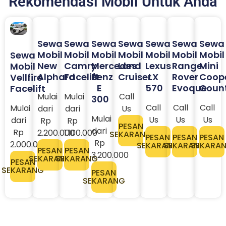
Rekomendasi Mobil Untuk Anda
Sewa
Sewa
Sewa
Sewa
Sewa
Sewa
Sewa
Mobil
Mobil
Mobil
Mobil
Mobil
Mobil
Mobil
Sewa
New
Camry
Mercedes
Land
Lexus
Range
Mini
Mobil
Alphard
Facelift
Benz
Cruiser
LX
Rover
Coop
Vellfire
E
570
Evoque
Coun
Facelift
Mulai
Mulai
Call
300
Call
Call
Call
Mulai
dari
dari
Us
Mulai
Us
Us
Us
dari
Rp
Rp
PESAN
dari
Rp
2.200.000
1.100.000
SEKARANG
PESAN
PESAN
PESAN
Rp
2.000.000
SEKARANG
SEKARANG
SEKARA
PESAN
PESAN
3.200.000​
SEKARANG
SEKARANG
PESAN
SEKARANG
PESAN
SEKARANG