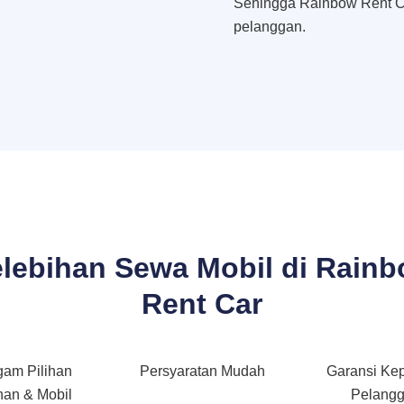
Sehingga Rainbow Rent C
pelanggan.
lebihan Sewa Mobil di Rain
Rent Car
gam Pilihan
Persyaratan Mudah
Garansi Ke
an & Mobil
Pelang