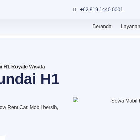
+62 819 1440 0001
Beranda
Layana
i H1 Royale Wisata
undai H1
w Rent Car. Mobil bersih,