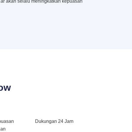
ar akan selalu meningkatkan kepuasan
bow
puasan
Dukungan 24 Jam
gan