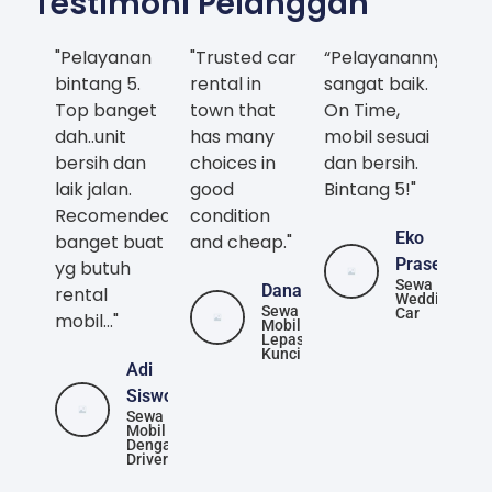
Testimoni Pelanggan
"Pelayanan
"Trusted car
“Pelayanannya
bintang 5.
rental in
sangat baik.
Top banget
town that
On Time,
dah..unit
has many
mobil sesuai
bersih dan
choices in
dan bersih.
laik jalan.
good
Bintang 5!"
Recomended
condition
Eko
banget buat
and cheap."
Prasetya
yg butuh
Sewa
Danang
rental
Wedding
Sewa
Car
mobil..."
Mobil
Lepas
Kunci
Adi
Siswoyo
Sewa
Mobil
Dengan
Driver