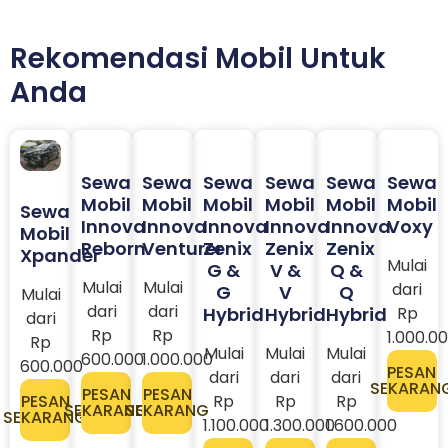
Rekomendasi Mobil Untuk
Anda
Sewa
Sewa
Sewa
Sewa
Sewa
Sewa
Mobil
Mobil
Mobil
Mobil
Mobil
Mobil
Sewa
Innova
Innova
Innova
Innova
Innova
Voxy
Mobil
Reborn
Venturer
Zenix
Zenix
Zenix
Xpander
Mulai
G &
V &
Q &
Mulai
Mulai
dari
G
V
Q
Mulai
dari
dari
Hybrid
Hybrid
Hybrid
Rp
dari
Rp
Rp
1.000.0
Rp
Mulai
Mulai
Mulai
600.000
1.000.000
600.000
PESAN
dari
dari
dari
SEKARAN
PESAN
PESAN
PESAN
Rp
Rp
Rp
SEKARANG
SEKARANG
SEKARANG
1.100.000
1.300.000
1.600.000