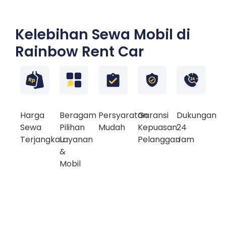
Kelebihan Sewa Mobil di
Rainbow Rent Car
Harga
Beragam
Persyaratan
Garansi
Dukungan
Sewa
Pilihan
Mudah
Kepuasan
24
Terjangkau
Layanan
Pelanggan
Jam
&
Mobil