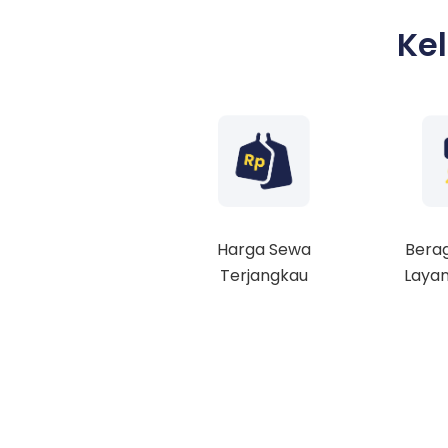
Ke
Harga Sewa
Berag
Terjangkau
Layan