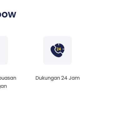
bow
puasan
Dukungan 24 Jam
gan