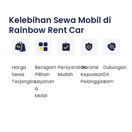
Kelebihan Sewa Mobil di
Rainbow Rent Car
Harga
Beragam
Persyaratan
Garansi
Dukungan
Sewa
Pilihan
Mudah
Kepuasan
24
Terjangkau
Layanan
Pelanggan
Jam
&
Mobil