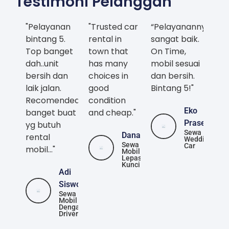
Testimoni Pelanggan
"Pelayanan
"Trusted car
“Pelayanannya
bintang 5.
rental in
sangat baik.
Top banget
town that
On Time,
dah..unit
has many
mobil sesuai
bersih dan
choices in
dan bersih.
laik jalan.
good
Bintang 5!"
Recomended
condition
Eko
banget buat
and cheap."
Prasetya
yg butuh
Sewa
Danang
rental
Wedding
Sewa
Car
mobil..."
Mobil
Lepas
Kunci
Adi
Siswoyo
Sewa
Mobil
Dengan
Driver