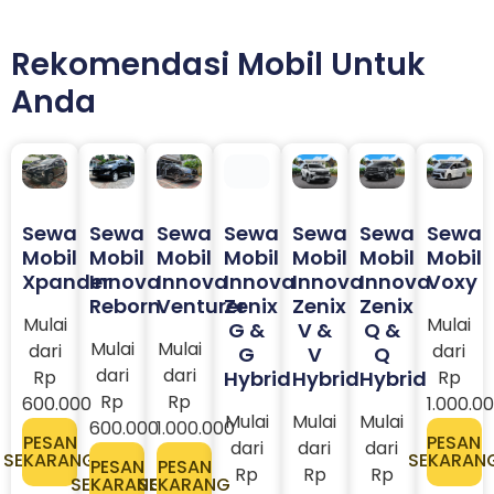
Rekomendasi Mobil Untuk
Anda
Sewa
Sewa
Sewa
Sewa
Sewa
Sewa
Sewa
Mobil
Mobil
Mobil
Mobil
Mobil
Mobil
Mobil
Xpander
Innova
Innova
Innova
Innova
Innova
Voxy
Reborn
Venturer
Zenix
Zenix
Zenix
Mulai
Mulai
G &
V &
Q &
Mulai
Mulai
dari
dari
G
V
Q
dari
dari
Rp
Hybrid
Hybrid
Hybrid
Rp
Rp
Rp
600.000
1.000.0
Mulai
Mulai
Mulai
600.000
1.000.000
PESAN
PESAN
dari
dari
dari
SEKARANG
SEKARAN
PESAN
PESAN
Rp
Rp
Rp
SEKARANG
SEKARANG