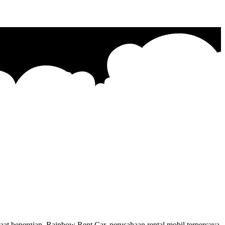
at bepergian. Rainbow Rent Car, perusahaan rental mobil terpercaya