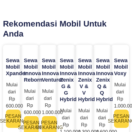
Rekomendasi Mobil Untuk
Anda
Sewa
Sewa
Sewa
Sewa
Sewa
Sewa
Sewa
Mobil
Mobil
Mobil
Mobil
Mobil
Mobil
Mobil
Xpander
Innova
Innova
Innova
Innova
Innova
Voxy
Reborn
Venturer
Zenix
Zenix
Zenix
Mulai
Mulai
G &
V &
Q &
Mulai
Mulai
dari
dari
G
V
Q
dari
dari
Rp
Hybrid
Hybrid
Hybrid
Rp
Rp
Rp
600.000
1.000.0
Mulai
Mulai
Mulai
600.000
1.000.000
PESAN
PESAN
dari
dari
dari
SEKARANG
SEKARAN
PESAN
PESAN
Rp
Rp
Rp
SEKARANG
SEKARANG
1.100.000
1.300.000
1.600.000