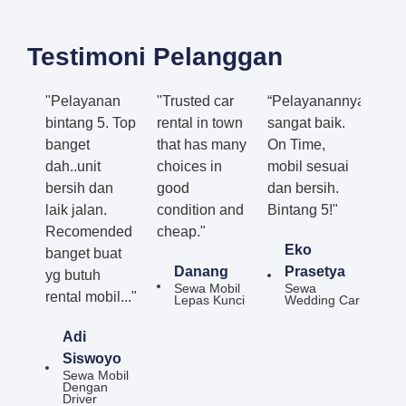
Testimoni Pelanggan
"Pelayanan
"Trusted car
“Pelayanannya
bintang 5. Top
rental in town
sangat baik.
banget
that has many
On Time,
dah..unit
choices in
mobil sesuai
bersih dan
good
dan bersih.
laik jalan.
condition and
Bintang 5!"
Recomended
cheap."
Eko
banget buat
Danang
Prasetya
yg butuh
Sewa Mobil
Sewa
rental mobil..."
Lepas Kunci
Wedding Car
Adi
Siswoyo
Sewa Mobil
Dengan
Driver