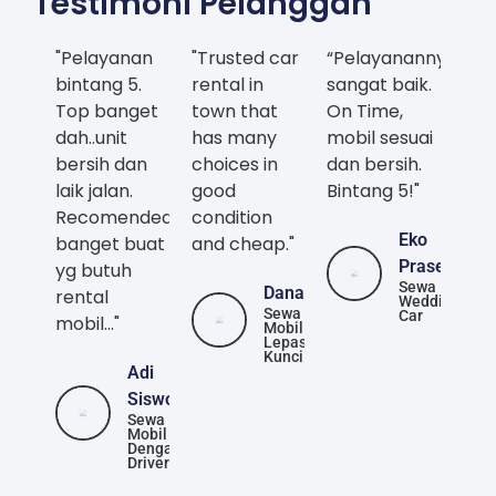
Testimoni Pelanggan
"Pelayanan
"Trusted car
“Pelayanannya
bintang 5.
rental in
sangat baik.
Top banget
town that
On Time,
dah..unit
has many
mobil sesuai
bersih dan
choices in
dan bersih.
laik jalan.
good
Bintang 5!"
Recomended
condition
Eko
banget buat
and cheap."
Prasetya
yg butuh
Sewa
Danang
rental
Wedding
Sewa
Car
mobil..."
Mobil
Lepas
Kunci
Adi
Siswoyo
Sewa
Mobil
Dengan
Driver