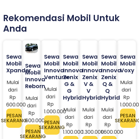
Rekomendasi Mobil Untuk
Anda
Sewa
Sewa
Sewa
Sewa
Sewa
Sewa
Mobil
Mobil
Mobil
Mobil
Mobil
Mobil
Sewa
Xpander
Innova
Innova
Innova
Innova
Voxy
Mobil
Venturer
Zenix
Zenix
Zenix
Innova
Mulai
Mulai
G &
V &
Q &
Reborn
Mulai
dari
dari
G
V
Q
dari
Rp
Hybrid
Hybrid
Hybrid
Rp
Mulai
Rp
600.000
1.000.0
dari
Mulai
Mulai
Mulai
1.000.000
Rp
PESAN
PESAN
dari
dari
dari
600.000
SEKARANG
SEKARAN
PESAN
Rp
Rp
Rp
SEKARANG
PESAN
1.100.000
1.300.000
1.600.000
SEKARANG