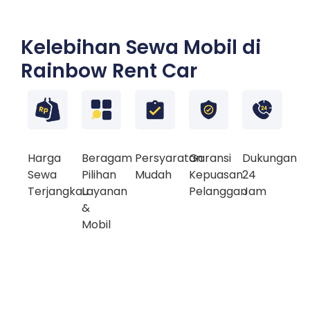
Kelebihan Sewa Mobil di
Rainbow Rent Car
Harga
Beragam
Persyaratan
Garansi
Dukungan
Sewa
Pilihan
Mudah
Kepuasan
24
Terjangkau
Layanan
Pelanggan
Jam
&
Mobil