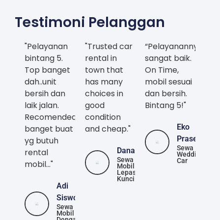
Testimoni Pelanggan
"Pelayanan
"Trusted car
“Pelayanannya
bintang 5.
rental in
sangat baik.
Top banget
town that
On Time,
dah..unit
has many
mobil sesuai
bersih dan
choices in
dan bersih.
laik jalan.
good
Bintang 5!"
Recomended
condition
Eko
banget buat
and cheap."
Prasetya
yg butuh
Sewa
Danang
rental
Wedding
Sewa
Car
mobil..."
Mobil
Lepas
Kunci
Adi
Siswoyo
Sewa
Mobil
Dengan