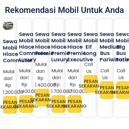
Rekomendasi Mobil Untuk Anda
Sewa
Sewa
Sewa
Sewa
Sewa
Sewa
Sew
Mobil
Mobil
Mobil
Mobil
Mobil
Mobil
Mobi
Sewa
Hiace
Hiace
Hiace
Hiace
Elf
Medium
Big
Mobil
Commuter
Premio
Premio
Premio
Long
Bus
Bus
Hiace
Luxury
Luxury
Executive
Pariwisata
Pari
Commuter
Mulai
Call
Mulai
Mulai
Mulai
Call
Call
dari
Us
Mulai
dari
dari
dari
Us
Us
Rp
dari
PESAN
Rp
Rp
Rp
1.400.000
Rp
SEKARANG
PESAN
PESA
1.400.000
1.700.000
1.700.000
1.200.000
SEKARANG
SEKARA
PESAN
SEKARANG
PESAN
PESAN
PESAN
PESAN
SEKARANG
SEKARANG
SEKARANG
SEKARANG