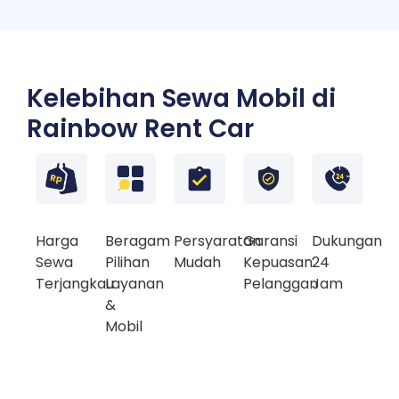
Kelebihan Sewa Mobil di
Rainbow Rent Car
Harga
Beragam
Persyaratan
Garansi
Dukungan
Sewa
Pilihan
Mudah
Kepuasan
24
Terjangkau
Layanan
Pelanggan
Jam
&
Mobil