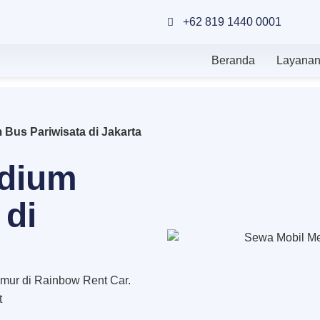
+62 819 1440 0001
Beranda
Layana
Bus Pariwisata di Jakarta
edium
 di
imur di Rainbow Rent Car.
t