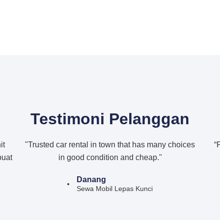
Testimoni Pelanggan
it
"Trusted car rental in town that has many choices
“
buat
in good condition and cheap."
Danang
Sewa Mobil Lepas Kunci