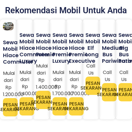
Rekomendasi Mobil Untuk Anda
Sewa
Sewa
Sewa
Sewa
Sewa
Sewa
Sew
Mobil
Mobil
Mobil
Mobil
Mobil
Mobil
Mobi
Sewa
Hiace
Hiace
Hiace
Hiace
Elf
Medium
Big
Mobil
Commuter
Premio
Premio
Premio
Long
Bus
Bus
Hiace
Luxury
Luxury
Executive
Pariwisata
Pari
Commuter
Mulai
Call
Mulai
Mulai
Mulai
Call
Call
dari
Us
Mulai
dari
dari
dari
Us
Us
Rp
dari
PESAN
Rp
Rp
Rp
1.400.000
Rp
SEKARANG
PESAN
PESA
1.400.000
1.700.000
1.700.000
1.200.000
SEKARANG
SEKARA
PESAN
SEKARANG
PESAN
PESAN
PESAN
PESAN
SEKARANG
SEKARANG
SEKARANG
SEKARANG