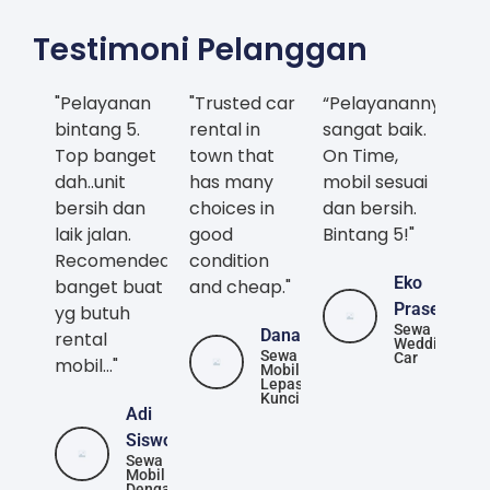
Testimoni Pelanggan
"Pelayanan
"Trusted car
“Pelayanannya
bintang 5.
rental in
sangat baik.
Top banget
town that
On Time,
dah..unit
has many
mobil sesuai
bersih dan
choices in
dan bersih.
laik jalan.
good
Bintang 5!"
Recomended
condition
Eko
banget buat
and cheap."
Prasetya
yg butuh
Sewa
Danang
rental
Wedding
Sewa
Car
mobil..."
Mobil
Lepas
Kunci
Adi
Siswoyo
Sewa
Mobil
Dengan