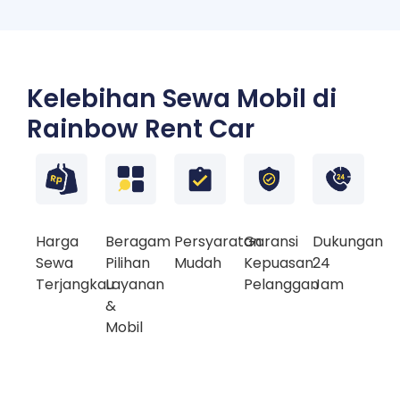
Kelebihan Sewa Mobil di
Rainbow Rent Car
Harga
Beragam
Persyaratan
Garansi
Dukungan
Sewa
Pilihan
Mudah
Kepuasan
24
Terjangkau
Layanan
Pelanggan
Jam
&
Mobil