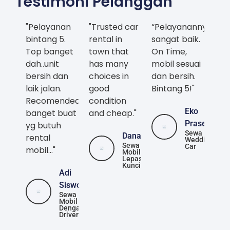
Testimoni Pelanggan
"Pelayanan
"Trusted car
“Pelayanannya
bintang 5.
rental in
sangat baik.
Top banget
town that
On Time,
dah..unit
has many
mobil sesuai
bersih dan
choices in
dan bersih.
laik jalan.
good
Bintang 5!"
Recomended
condition
Eko
banget buat
and cheap."
Prasetya
yg butuh
Sewa
Danang
rental
Wedding
Sewa
Car
mobil..."
Mobil
Lepas
Kunci
Adi
Siswoyo
Sewa
Mobil
Dengan
Driver