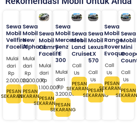
Rekomendasi Mobil Untuk Anda
Sewa
Sewa
Sewa
Sewa
Mobil
Mobil
Mobil
Mobil
Sewa
Sewa
Sewa
Sewa
Vellfire
New
Mercedes
Range
Mobil
Mobil
Mobil
Mobil
Facelift
Alphard
Benz
Rover
Camry
Land
Lexus
Mini
E
Evoque
Facelift
Cruiser
LX
Coop
Mulai
Mulai
300
570
Coun
Call
Mulai
Call
dari
dari
Mulai
Call
Call
Us
dari
Us
Rp
Rp
dari
Us
Us
Rp
2.000.000
2.200.000
PESAN
PESAN
Rp
1.100.000
SEKARANG
SEKARANG
PESAN
PESAN
PESAN
PESAN
3.200.000​
SEKARANG
SEKARA
SEKARANG
SEKARANG
PESAN
SEKARANG
PESAN
SEKARANG