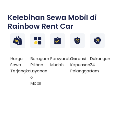
Kelebihan Sewa Mobil di
Rainbow Rent Car
Harga
Beragam
Persyaratan
Garansi
Dukungan
Sewa
Pilihan
Mudah
Kepuasan
24
Terjangkau
Layanan
Pelanggan
Jam
&
Mobil