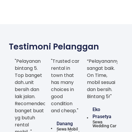
Testimoni Pelanggan
"Pelayanan
"Trusted car
“Pelayanannya
bintang 5.
rental in
sangat baik.
Top banget
town that
On Time,
dah..unit
has many
mobil sesuai
bersih dan
choices in
dan bersih.
laik jalan.
good
Bintang 5!"
Recomended
condition
Eko
banget buat
and cheap."
Prasetya
yg butuh
Sewa
Danang
rental
Wedding Car
Sewa Mobil
mobil..."