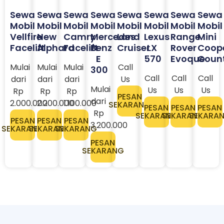
Sewa
Sewa
Sewa
Sewa
Sewa
Sewa
Sewa
Sewa
Mobil
Mobil
Mobil
Mobil
Mobil
Mobil
Mobil
Mobil
Vellfire
New
Camry
Mercedes
Land
Lexus
Range
Mini
Facelift
Alphard
Facelift
Benz
Cruiser
LX
Rover
Coop
E
570
Evoque
Coun
Mulai
Mulai
Mulai
Call
300
Call
Call
Call
dari
dari
dari
Us
Mulai
Us
Us
Us
Rp
Rp
Rp
PESAN
dari
2.000.000
2.200.000
1.100.000
SEKARANG
PESAN
PESAN
PESAN
Rp
SEKARANG
SEKARANG
SEKARA
PESAN
PESAN
PESAN
3.200.000​
SEKARANG
SEKARANG
SEKARANG
PESAN
SEKARANG