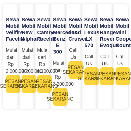
Sewa
Sewa
Sewa
Sewa
Sewa
Sewa
Sewa
Sewa
Mobil
Mobil
Mobil
Mobil
Mobil
Mobil
Mobil
Mobil
Vellfire
New
Camry
Mercedes
Land
Lexus
Range
Mini
Facelift
Alphard
Facelift
Benz
Cruiser
LX
Rover
Coope
E
570
Evoque
Count
Mulai
Mulai
Mulai
Call
300
Call
Call
Call
dari
dari
dari
Us
Mulai
Us
Us
Us
Rp
Rp
Rp
PESAN
dari
2.000.000
2.200.000
1.100.000
SEKARANG
PESAN
PESAN
PESAN
Rp
SEKARANG
SEKARANG
SEKARA
PESAN
PESAN
PESAN
3.200.000​
SEKARANG
SEKARANG
SEKARANG
PESAN
SEKARANG