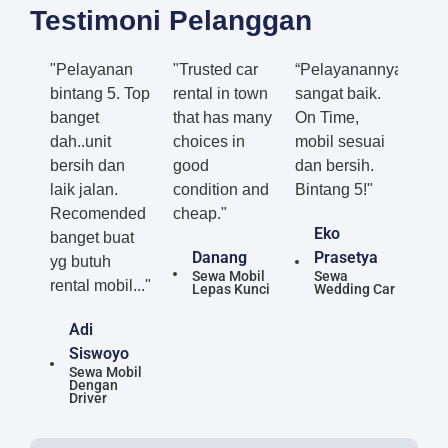
Testimoni Pelanggan
"Pelayanan
"Trusted car
“Pelayanannya
bintang 5. Top
rental in town
sangat baik.
banget
that has many
On Time,
dah..unit
choices in
mobil sesuai
bersih dan
good
dan bersih.
laik jalan.
condition and
Bintang 5!"
Recomended
cheap."
Eko
banget buat
Danang
Prasetya
yg butuh
Sewa Mobil
Sewa
rental mobil..."
Lepas Kunci
Wedding Car
Adi
Siswoyo
Sewa Mobil
Dengan
Driver