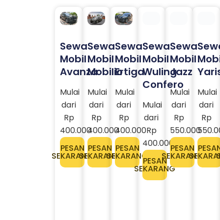
Sewa
Sewa
Sewa
Sewa
Sewa
Sew
Mobil
Mobil
Mobil
Mobil
Mobil
Mobi
Avanza
Mobilio
Ertiga
Wuling
Jazz
Yari
Confero
Mulai
Mulai
Mulai
Mulai
Mulai
dari
dari
dari
Mulai
dari
dari
Rp
Rp
Rp
dari
Rp
Rp
400.000
400.000
400.000
Rp
550.000
550.0
400.000
PESAN
PESAN
PESAN
PESAN
PESA
SEKARANG
SEKARANG
SEKARANG
SEKARANG
SEKARA
PESAN
SEKARANG