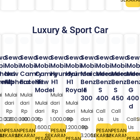
Luxury & Sport Car
wa
Sewa
Sewa
Sewa
Sewa
Sewa
Sewa
Sewa
Sewa
Sew
il
Mobil
Mobil
Mobil
Mobil
Mobil
Mobil
Mobil
Mobil
Mobi
phard
New
Camry
Camry
Hyundai
Hyundai
Mercedes
Mercedes
Mercede
Mer
rmer
elift
Alphard
Facelift
New
H1
H1
Benz
Benz
Benz
Ben
Model
Royale
E
S
S
G
i
Mulai
Mulai
Mulai
300
400
450
400
dari
dari
Mulai
dari
Mulai
d
Rp
Rp
dari
Rp
dari
Mulai
Call
Call
0.000
2.200.000
1.100.000
Rp
1.000.000
Rp
dari
Us
Us
Call
S
1.600.000
1.200.000
Rp
Us
AN
PESAN
PESAN
PESAN
PESAN
PESAN
RANG
SEKARANG
SEKARANG
SEKARANG
3.200.000​
SEKARANG
SEKARANG
PESAN
PESAN
PESA
SEKARANG
SEKARANG
SEKAR
PESAN