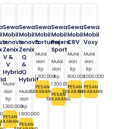
a
Sewa
Sewa
Sewa
Sewa
Sewa
Sewa
l
Mobil
Mobil
Mobil
Mobil
Mobil
Mobil
ova
Innova
Innova
Fortuner
Pajero
CRV
Voxy
x
Zenix
Zenix
Sport
Mulai
V &
Q
Mulai
Mulai
dari
Mulai
V
&
dari
dari
Rp
dari
Hybrid
Q
Rp
Rp
1.300.000
Rp
id
Hybrid
800.000
1.000.000
Mulai
1.300.000
PESAN
dari
Mulai
SEKARANG
PESAN
PESAN
PESAN
SEKARANG
SEKARANG
Rp
dari
SEKARANG
1.300.000
Rp
000
1.600.000
PESAN
SEKARANG
N
PESAN
NG
SEKARANG