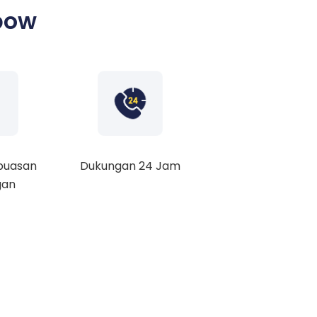
bow
puasan
Dukungan 24 Jam
gan