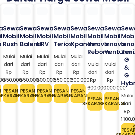
Sewa
Sew
a
Sewa
Sewa
Sewa
Sewa
Sewa
Sewa
Mobil
Mobi
l
Mobil
Mobil
Mobil
Mobil
Mobil
Mobil
Innova
Inn
s
Rush
Baleno
HRV
Terios
Xpander
Innova
Venturer
Zeni
Reborn
G
Mulai
Mulai
Mulai
Mulai
Mulai
Mulai
&
dari
dari
dari
dari
dari
Mulai
dari
G
Rp
Rp
Rp
Rp
Rp
dari
Rp
Hybr
00
550.000
550.000
600.000
550.000
600.000
Rp
1.000.000
600.000
Mulai
N
PESAN
PESAN
PESAN
PESAN
PESAN
PESAN
NG
SEKARANG
SEKARANG
SEKARANG
SEKARANG
SEKARANG
SEKARANG
dari
PESAN
SEKARANG
Rp
1.100.
PESA
SEKARA