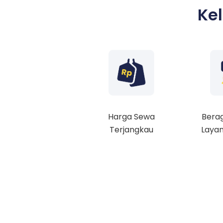
Ke
Harga Sewa
Berag
Terjangkau
Layan