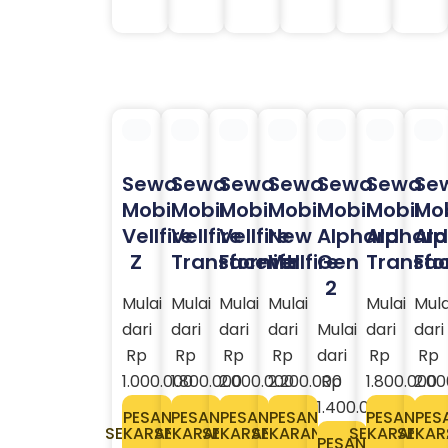
Sewa
Sewa
Sewa
Sewa
Sewa
Sewa
Se
Mobil
Mobil
Mobil
Mobil
Mobil
Mobil
Mob
Vellfire
Vellfire
Vellfire
New
Alphard
Alphard
Al
Z
Transformer
Facelift
Vellfire
Gen
Transfo
Fac
2
Mulai
Mulai
Mulai
Mulai
Mulai
Mula
dari
dari
dari
dari
Mulai
dari
dari
Rp
Rp
Rp
Rp
dari
Rp
Rp
1.000.000
1.800.000
2.000.000
2.200.000
Rp
1.800.000
2.00
1.400.000
PESAN
PESAN
PESAN
PESAN
PESAN
PES
SEKARANG
SEKARANG
SEKARANG
SEKARANG
SEKARANG
SEKA
PESAN
SEKARANG