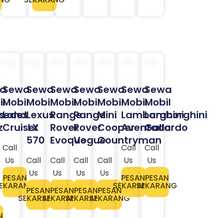
a
Sewa
Sewa
Sewa
Sewa
Sewa
Sewa
Sewa
l
Mobil
Mobil
Mobil
Mobil
Mobil
Mobil
Mobil
s
cedes
Land
Lexus
Range
Range
Mini
Lamborghini
Lamborghini
z
Cruiser
LX
Rover
Rover
Cooper
Aventador
Gallardo
570
Evoque
Vogue
Countryman
Call
Call
Call
Us
Call
Call
Call
Call
Us
Us
Us
Us
Us
Us
PESAN
PESAN
PESAN
EKARANG
SEKARANG
SEKARANG
PESAN
PESAN
PESAN
PESAN
SEKARANG
SEKARANG
SEKARANG
SEKARANG
N
ANG