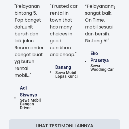
"Pelayanan
"Trusted car
“Pelayanannya
bintang 5.
rental in
sangat baik.
Top banget
town that
On Time,
dah..unit
has many
mobil sesuai
bersih dan
choices in
dan bersih.
laik jalan.
good
Bintang 5!"
Recomended
condition
Eko
banget buat
and cheap."
Prasetya
yg butuh
Sewa
Danang
rental
Wedding Car
Sewa Mobil
mobil..."
Lepas Kunci
Adi
Siswoyo
Sewa Mobil
Dengan
Driver
LIHAT TESTIMONI LAINNYA