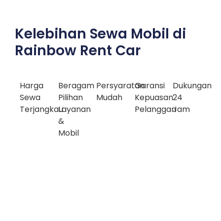
Kelebihan Sewa Mobil di
Rainbow Rent Car
Harga
Beragam
Persyaratan
Garansi
Dukungan
Sewa
Pilihan
Mudah
Kepuasan
24
Terjangkau
Layanan
Pelanggan
Jam
&
Mobil