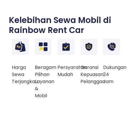
Kelebihan Sewa Mobil di
Rainbow Rent Car
Harga
Beragam
Persyaratan
Garansi
Dukungan
Sewa
Pilihan
Mudah
Kepuasan
24
Terjangkau
Layanan
Pelanggan
Jam
&
Mobil