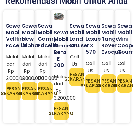
Rekomendasi Mobil Untuk Anda
Sewa
Sewa
Sewa
Sewa
Sewa
Sewa
Sewa
Mobil
Mobil
Mobil
Mobil
Mobil
Mobil
Mobil
Sewa
Vellfire
New
Camry
Land
Lexus
Range
Mini
Mobil
Facelift
Alphard
Facelift
Cruiser
LX
Rover
Coop
Mercedes
570
Evoque
Coun
Benz
Mulai
Mulai
Mulai
Call
E
Call
Call
Call
dari
dari
dari
Us
300
Us
Us
Us
Rp
Rp
Rp
PESAN
Mulai
2.000.000
2.200.000
1.100.000
SEKARANG
PESAN
PESAN
PESAN
dari
SEKARANG
SEKARANG
SEKARA
PESAN
PESAN
PESAN
Rp
SEKARANG
SEKARANG
SEKARANG
3.200.000​
PESAN
SEKARANG