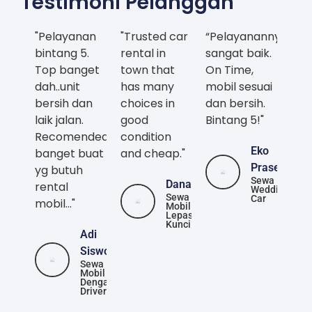
Testimoni Pelanggan
"Pelayanan
"Trusted car
“Pelayanannya
bintang 5.
rental in
sangat baik.
Top banget
town that
On Time,
dah..unit
has many
mobil sesuai
bersih dan
choices in
dan bersih.
laik jalan.
good
Bintang 5!"
Recomended
condition
Eko
banget buat
and cheap."
Prasetya
yg butuh
Sewa
Danang
rental
Wedding
Sewa
Car
mobil..."
Mobil
Lepas
Kunci
Adi
Siswoyo
Sewa
Mobil
Dengan
Driver