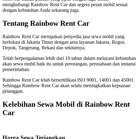
menghubungi Rainbow Rent Car dan segera pesan mobil sesuai
dengan kebutuhan Anda sekarang juga.
Tentang Rainbow Rent Car
Rainbow Rent Car merupakan penyedia jasa sewa mobil yang
berlokasi di Jakarta Timur dengan area layanan Jakarta, Bogor,
Depok, Tangerang, Bekasi dan sekitarnya.
Telah berpengalaman lebih dari 10 tahun dalam melayani kebutuhan
akan sewa mobil baik itu untuk perorangan, perusahaan dan instansi
pemerintahan.
Rainbow Rent Car telah bersertifikasi ISO 9001, 14001 dan 45001.
Sehingga Rainbow Rent Car akan selalu meningkatkan kepuasan
pelanggan.
Kelebihan Sewa Mobil di Rainbow Rent
Car
Harga Sewa Terjangkau