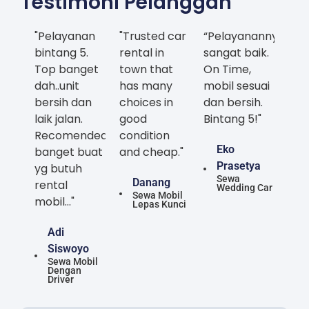
Testimoni Pelanggan
"Pelayanan
"Trusted car
“Pelayanannya
bintang 5.
rental in
sangat baik.
Top banget
town that
On Time,
dah..unit
has many
mobil sesuai
bersih dan
choices in
dan bersih.
laik jalan.
good
Bintang 5!"
Recomended
condition
Eko
banget buat
and cheap."
Prasetya
yg butuh
Sewa
Danang
rental
Wedding Car
Sewa Mobil
mobil..."
Lepas Kunci
Adi
Siswoyo
Sewa Mobil
Dengan
Driver