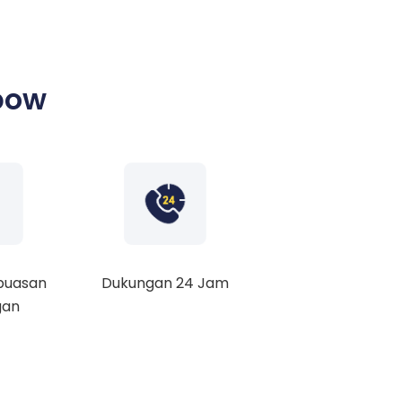
bow
puasan
Dukungan 24 Jam
gan