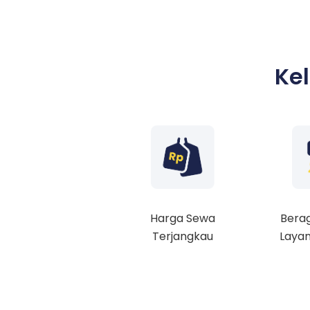
Ke
Harga Sewa
Berag
Terjangkau
Layan