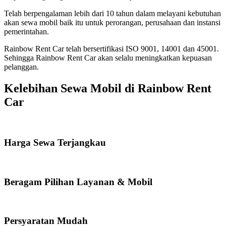
Telah berpengalaman lebih dari 10 tahun dalam melayani kebutuhan
akan sewa mobil baik itu untuk perorangan, perusahaan dan instansi
pemerintahan.
Rainbow Rent Car telah bersertifikasi ISO 9001, 14001 dan 45001.
Sehingga Rainbow Rent Car akan selalu meningkatkan kepuasan
pelanggan.
Kelebihan Sewa Mobil di Rainbow Rent
Car
Harga Sewa Terjangkau
Beragam Pilihan Layanan & Mobil
Persyaratan Mudah