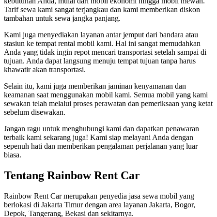
kebutuhan Anda, mulai dari mobil ekonomi hingga mobil mewah.
Tarif sewa kami sangat terjangkau dan kami memberikan diskon
tambahan untuk sewa jangka panjang.
Kami juga menyediakan layanan antar jemput dari bandara atau
stasiun ke tempat rental mobil kami. Hal ini sangat memudahkan
Anda yang tidak ingin repot mencari transportasi setelah sampai di
tujuan. Anda dapat langsung menuju tempat tujuan tanpa harus
khawatir akan transportasi.
Selain itu, kami juga memberikan jaminan kenyamanan dan
keamanan saat menggunakan mobil kami. Semua mobil yang kami
sewakan telah melalui proses perawatan dan pemeriksaan yang ketat
sebelum disewakan.
Jangan ragu untuk menghubungi kami dan dapatkan penawaran
terbaik kami sekarang juga! Kami siap melayani Anda dengan
sepenuh hati dan memberikan pengalaman perjalanan yang luar
biasa.
Tentang Rainbow Rent Car
Rainbow Rent Car merupakan penyedia jasa sewa mobil yang
berlokasi di Jakarta Timur dengan area layanan Jakarta, Bogor,
Depok, Tangerang, Bekasi dan sekitarnya.