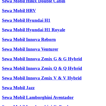
Sewa Mobil Hilux Double Cabin
Sewa Mobil HRV
Sewa Mobil Hyundai H1
Sewa Mobil Hyundai H1 Royale
Sewa Mobil Innova Reborn
Sewa Mobil Innova Venturer
Sewa Mobil Innova Zenix G & G Hybrid
Sewa Mobil Innova Zenix Q & Q Hybrid
Sewa Mobil Innova Zenix V & V Hybrid
Sewa Mobil Jazz
Sewa Mobil Lamborghini Aventador