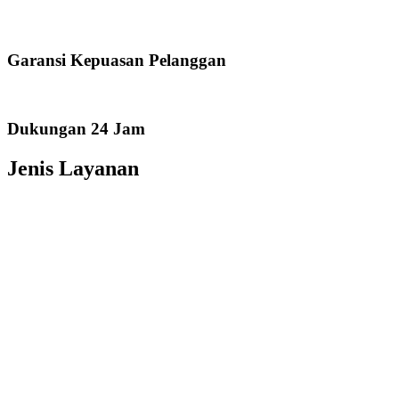
Garansi Kepuasan Pelanggan
Dukungan 24 Jam
Jenis Layanan