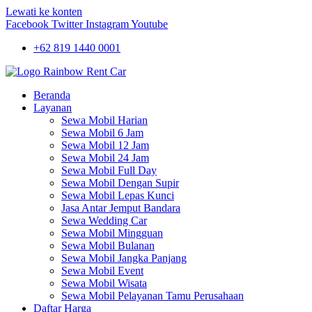
Lewati ke konten
Facebook
Twitter
Instagram
Youtube
+62 819 1440 0001
Beranda
Layanan
Sewa Mobil Harian
Sewa Mobil 6 Jam
Sewa Mobil 12 Jam
Sewa Mobil 24 Jam
Sewa Mobil Full Day
Sewa Mobil Dengan Supir
Sewa Mobil Lepas Kunci
Jasa Antar Jemput Bandara
Sewa Wedding Car
Sewa Mobil Mingguan
Sewa Mobil Bulanan
Sewa Mobil Jangka Panjang
Sewa Mobil Event
Sewa Mobil Wisata
Sewa Mobil Pelayanan Tamu Perusahaan
Daftar Harga