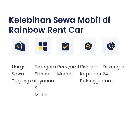
Kelebihan Sewa Mobil di
Rainbow Rent Car
Harga
Beragam
Persyaratan
Garansi
Dukungan
Sewa
Pilihan
Mudah
Kepuasan
24
Terjangkau
Layanan
Pelanggan
Jam
&
Mobil