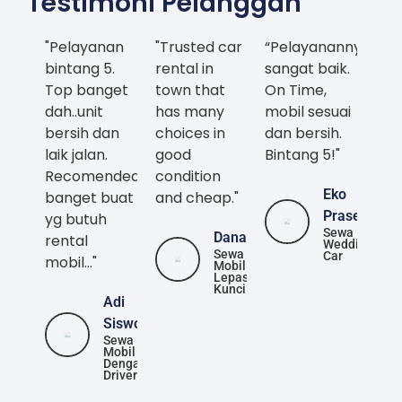
Testimoni Pelanggan
"Pelayanan
"Trusted car
“Pelayanannya
bintang 5.
rental in
sangat baik.
Top banget
town that
On Time,
dah..unit
has many
mobil sesuai
bersih dan
choices in
dan bersih.
laik jalan.
good
Bintang 5!"
Recomended
condition
Eko
banget buat
and cheap."
Prasetya
yg butuh
Sewa
Danang
rental
Wedding
Sewa
Car
mobil..."
Mobil
Lepas
Kunci
Adi
Siswoyo
Sewa
Mobil
Dengan
Driver