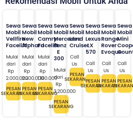
Rekomendasi Mobil Untuk Anda
Sewa
Sewa
Sewa
Sewa
Sewa
Sewa
Sewa
Sewa
Mobil
Mobil
Mobil
Mobil
Mobil
Mobil
Mobil
Mobil
Vellfire
New
Camry
Mercedes
Land
Lexus
Range
Mini
Facelift
Alphard
Facelift
Benz
Cruiser
LX
Rover
Coop
E
570
Evoque
Coun
Mulai
Mulai
Mulai
Call
300
Call
Call
Call
dari
dari
dari
Us
Mulai
Us
Us
Us
Rp
Rp
Rp
PESAN
dari
2.000.000
2.200.000
1.100.000
SEKARANG
PESAN
PESAN
PESAN
Rp
SEKARANG
SEKARANG
SEKARA
PESAN
PESAN
PESAN
3.200.000​
SEKARANG
SEKARANG
SEKARANG
PESAN
SEKARANG