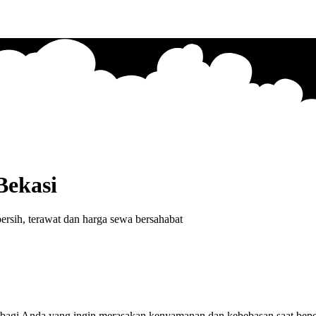
Bekasi
rsih, terawat dan harga sewa bersahabat
bagi Anda yang ingin merasakan kenyamanan dan kebebasan saat beperg