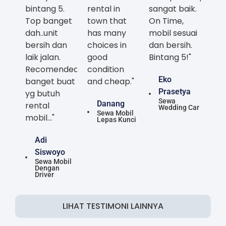
bintang 5.
rental in
sangat baik.
Top banget
town that
On Time,
dah..unit
has many
mobil sesuai
bersih dan
choices in
dan bersih.
laik jalan.
good
Bintang 5!"
Recomended
condition
Eko
banget buat
and cheap."
Prasetya
yg butuh
Sewa
Danang
rental
Wedding Car
Sewa Mobil
mobil..."
Lepas Kunci
Adi
Siswoyo
Sewa Mobil
Dengan
Driver
LIHAT TESTIMONI LAINNYA