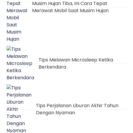
Musim Hujan Tiba, Ini Cara Tepat
Merawat Mobil Saat Musim Hujan
Tips Melawan Microsleep Ketika
Berkendara
Tips Perjalanan Liburan Akhir Tahun
Dengan Nyaman