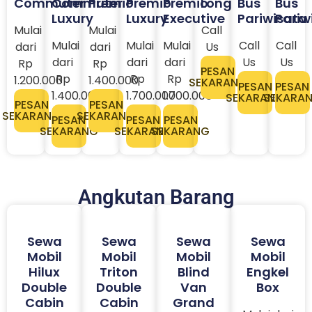
Commuter
Commuter
Premio
Premio
Premio
Long
Bus
Bus
Luxury
Luxury
Executive
Pariwisata
Pariw
Mulai
Mulai
Call
Mulai
Mulai
Mulai
Call
Call
dari
dari
Us
dari
dari
dari
Us
Us
Rp
Rp
PESAN
Rp
Rp
Rp
1.200.000
1.400.000
SEKARANG
PESAN
PESAN
1.400.000
1.700.000
1.700.000
SEKARANG
SEKARA
PESAN
PESAN
SEKARANG
SEKARANG
PESAN
PESAN
PESAN
SEKARANG
SEKARANG
SEKARANG
Angkutan Barang
Sewa
Sewa
Sewa
Sewa
Mobil
Mobil
Mobil
Mobil
Hilux
Triton
Blind
Engkel
Double
Double
Van
Box
Cabin
Cabin
Grand