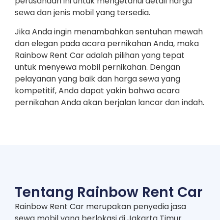
perusahaan ini untuk mengetahui detail harga
sewa dan jenis mobil yang tersedia.
Jika Anda ingin menambahkan sentuhan mewah
dan elegan pada acara pernikahan Anda, maka
Rainbow Rent Car adalah pilihan yang tepat
untuk menyewa mobil pernikahan. Dengan
pelayanan yang baik dan harga sewa yang
kompetitif, Anda dapat yakin bahwa acara
pernikahan Anda akan berjalan lancar dan indah.
Tentang Rainbow Rent Car
Rainbow Rent Car merupakan penyedia jasa
sewa mobil yang berlokasi di Jakarta Timur