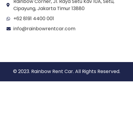
Rainbow Corner, Jl. Raya Setu Kav 10A, Setu,
Cipayung, Jakarta Timur 13880
+62 8191 4400 001
info@rainbowrentcar.com
© 2023. Rainbow Rent Car. All Rights Reserved.