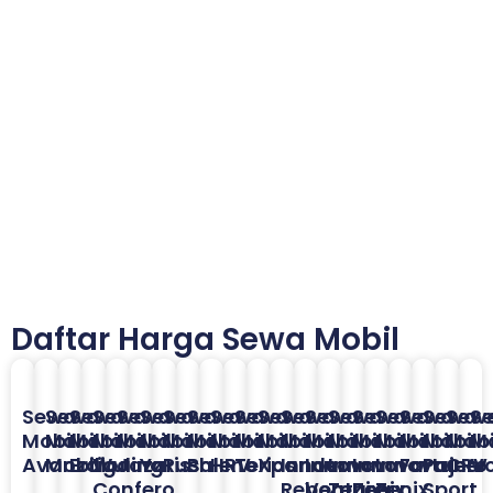
Daftar Harga Sewa Mobil
Sewa
Sewa
Sewa
Sewa
Sewa
Sewa
Sewa
Sewa
Sewa
Sewa
Sewa
Sewa
Sewa
Sewa
Sewa
Sewa
Sewa
Sewa
Sew
S
Mobil
Mobil
Mobil
Mobil
Mobil
Mobil
Mobil
Mobil
Mobil
Mobil
Mobil
Mobil
Mobil
Mobil
Mobil
Mobil
Mobil
Mobil
Mobi
Mo
Avanza
Mobilio
Ertiga
Wuling
Jazz
Yaris
Rush
Baleno
HRV
Terios
Xpander
Innova
Innova
Innova
Innova
Innova
Fortuner
Pajero
CRV
V
Confero
Reborn
Venturer
Zenix
Zenix
Zenix
Sport