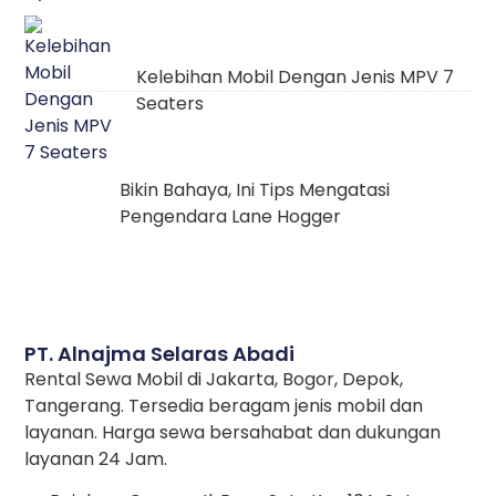
Kelebihan Mobil Dengan Jenis MPV 7
Seaters
Bikin Bahaya, Ini Tips Mengatasi
Pengendara Lane Hogger
PT. Alnajma Selaras Abadi
Rental Sewa Mobil di Jakarta, Bogor, Depok,
Tangerang. Tersedia beragam jenis mobil dan
layanan. Harga sewa bersahabat dan dukungan
layanan 24 Jam.