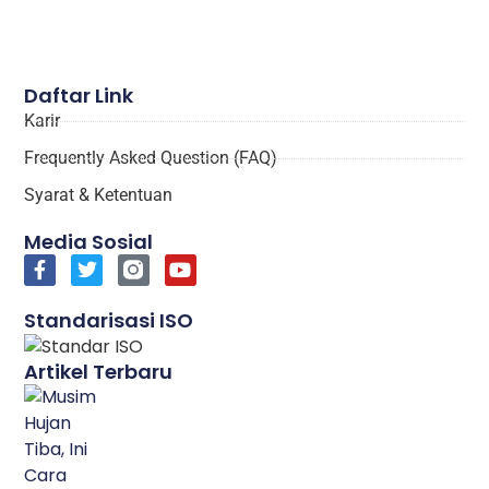
Daftar Link
Karir
Frequently Asked Question (FAQ)
Syarat & Ketentuan
Media Sosial
Standarisasi ISO
Artikel Terbaru