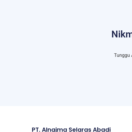
Nikm
Tunggu 
PT. Alnajma Selaras Abadi